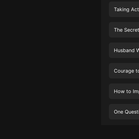
經典名著
Taking Act
人物傳記
電影
The Secret
生活
英語
Husband Wi
日語
Courage t
課程
少兒教育
How to Im
二次元
教育培訓
One Quest
IT科技
汽車