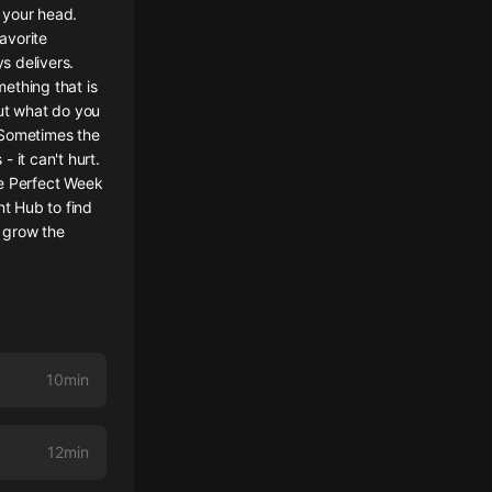
 your head.
avorite
s delivers.
ething that is
But what do you
 Sometimes the
 it can't hurt.
he Perfect Week
t Hub to find
 grow the
10min
12min