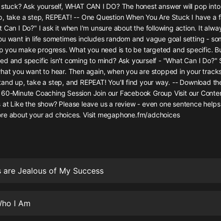
灰姑娘音樂
g stuck? Ask yourself, WHAT CAN I DO? The honest answer will pop into
p, take a step, REPEAT! -- One Question When You Are Stuck I have a f
 Can I Do?" I ask it when I'm unsure about the following action. It alway
郭德綱於謙相聲全集
u want in life sometimes includes random and vague goal setting - som
德雲社郭德綱相聲VIP
elp you make progress. What you need is to be targeted and specific. 
ed and specific isn't coming to mind? Ask yourself - "What Can I Do?"
安全警長啦咘啦哆·假期篇|新篇章加
hat you want to hear. Then again, when you are stopped in your tracks -
更|寶寶巴士故事
tand up, take a step, and REPEAT! You'll find your way. -- Download t
寶寶巴士
 60-Minute Coaching Session Join our Facebook Group Visit our Conten
 at Like the show? Please leave us a review - even one sentence helps
凡人修仙傳|楊洋主演影視原著|薑廣
濤配音多播版本
re about your ad choices. Visit megaphone.fm/adchoices
光合積木
摸金天師【第一季】（紫襟演播）
有聲的紫襟
 are Jealous of My Success
無敵六皇子|爆笑穿越|無敵流皇子|安
燃領銜有聲小說
ho I Am
安燃