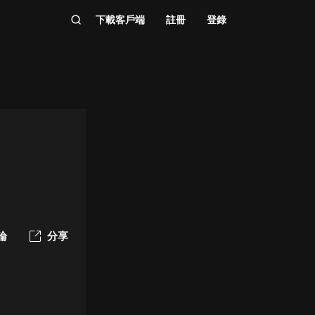
下載客戶端
註冊
登錄
論
分享