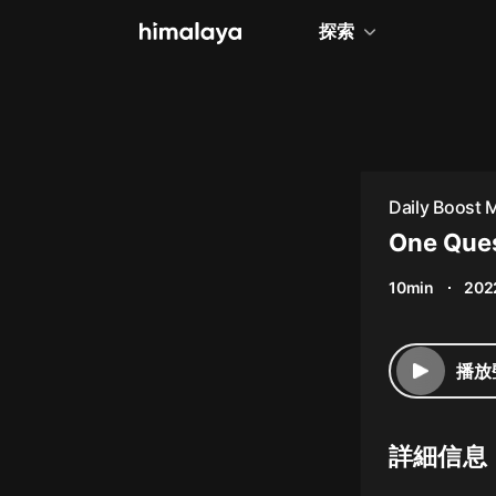
探索
全部
小說
個人成長
Daily Boost 
相聲評書
One Ques
兒童
10min
202
歷史
情感治愈
播放
健康養生
商業財經
詳細信息
廣播劇