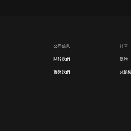
大秦：不裝了，你爹我是秦始皇丨爆
笑穿越丨伍壹劇社多人劇|趙家繼承
人秦朝
伍壹劇社
詭秘之主 | 多人有聲劇丨同名動畫原
著 | 西幻克蘇魯 | 烏賊作品
8082Audio
公司信息
社區
重生1980：開局迎娶姐姐閨蜜丨頭
關於我們
媒體
陀淵領銜丨重生八零丨精品多人有聲
劇
頭陀淵講故事
聯繫我們
兌換
成何體統丨雙穿反套路爆笑爽文丨冷
月淺淺&倔強的小紅丨精品多人有聲
劇
o冷月淺淺o