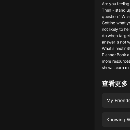
Are you feelin
懸疑
Then - stand u
question;" What
科幻
Getting what yo
not likely to h
好書精講
do when target
外語
answer is not w
What's next? S
耽美
Planner Book a
more resources
認知思維
show. Learn mo
人文
查看更多
音樂
粵語
My Friends
頭條
娛樂
Knowing W