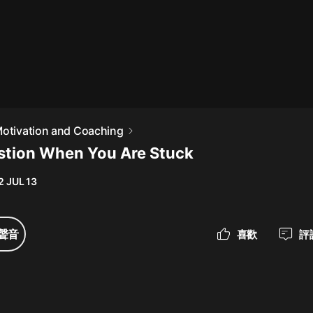
最佳女婿｜都市異能多人有聲劇｜一
種侃侃｜有聲小說
一種侃侃
米小圈上學記:一二三年級 | 暢銷出版
Motivation and Coaching
物
tion When You Are Stuck
米小圈
2 JUL 13
破壞者聯盟篇1-4季·猴子警長科學探
案記|寶寶巴士
寶寶巴士
聲音
喜歡
評
大奉打更人丨頭陀淵領銜多人有聲
劇|暢聽全集|王鶴棣、田曦薇主演影
視劇原著|賣報小郎君
頭陀淵講故事
總有這樣的歌只想一個人聽