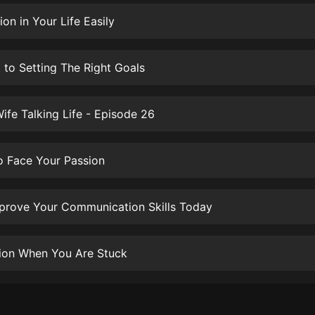
生命科學篇1-2·猴子警長科學探案記|
寶寶巴士科普
ion in Your Life Easily
寶寶巴士
【新民間劇場】我的老千江湖｜ 有聲
 to Setting The Right Goals
的紫襟｜ 魔幻千手
有聲的紫襟
fe Talking Life - Episode 26
《夜色鋼琴曲》
夜色鋼琴曲趙海洋
o Face Your Passion
太荒吞天訣丨熱血玄幻丨紫襟領銜有
聲劇
有聲的紫襟
prove Your Communication Skills Today
嫡女貴嫁 | 一刀蘇蘇團隊制作 | 古言
宮鬥重生爽文 多人有聲劇
ion When You Are Stuck
一刀蘇蘇
中國大案紀實 | 每日一驚案！真實案
件恐怖刑偵尚文
大舌頭尚文