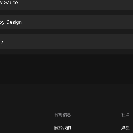
生命科學篇1-2·猴子警長科學探案記|
My Sauce
寶寶巴士科普
寶寶巴士
 by Design
【新民間劇場】我的老千江湖｜ 有聲
的紫襟｜ 魔幻千手
有聲的紫襟
ie
《夜色鋼琴曲》
夜色鋼琴曲趙海洋
太荒吞天訣丨熱血玄幻丨紫襟領銜有
聲劇
有聲的紫襟
嫡女貴嫁 | 一刀蘇蘇團隊制作 | 古言
宮鬥重生爽文 多人有聲劇
一刀蘇蘇
公司信息
社區
中國大案紀實 | 每日一驚案！真實案
件恐怖刑偵尚文
關於我們
媒體
大舌頭尚文