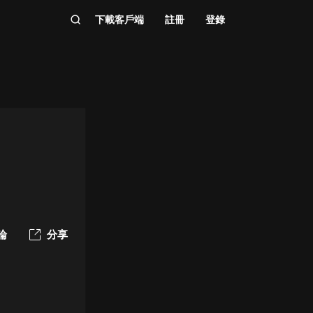
下載客戶端
註冊
登錄
論
分享