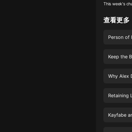
This week's cha
懸疑
查看更多
科幻
好書精講
Person of 
外語
耽美
Keep the B
認知思維
Why Alex D
人文
音樂
Retaining 
粵語
頭條
Kayfabe an
娛樂