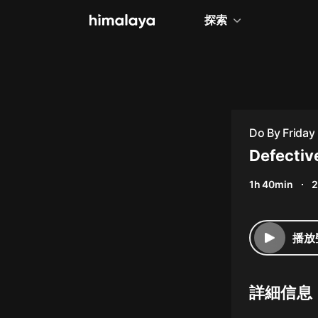
探索
全部
小說
個人成長
Do By Friday
相聲評書
Defectiv
兒童
1h 40min
2
歷史
情感治愈
播放
健康養生
商業財經
詳細信息
廣播劇