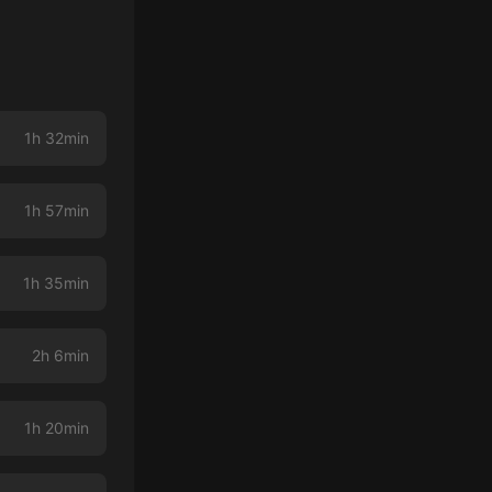
1h 32min
1h 57min
1h 35min
2h 6min
1h 20min