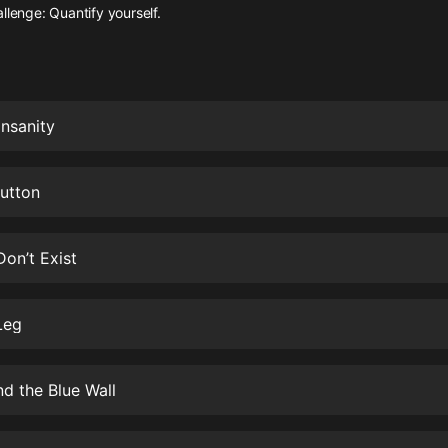
灰姑娘音樂
llenge: Quantify yourself.
郭德綱於謙相聲全集
德雲社郭德綱相聲VIP
Insanity
安全警長啦咘啦哆·假期篇|新篇章加
更|寶寶巴士故事
寶寶巴士
utton
凡人修仙傳|楊洋主演影視原著|薑廣
濤配音多播版本
光合積木
on’t Exist
摸金天師【第一季】（紫襟演播）
Leg
有聲的紫襟
無敵六皇子|爆笑穿越|無敵流皇子|安
d the Blue Wall
燃領銜有聲小說
安燃