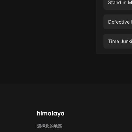
經典名著
Stand in 
人物傳記
Defective
電影
生活
Time Junk
英語
日語
課程
少兒教育
二次元
教育培訓
IT科技
汽車
選擇您的地區