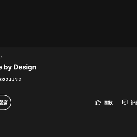
最佳女婿｜都市異能多人有聲劇｜一
種侃侃｜有聲小說
一種侃侃
米小圈上學記:一二三年級 | 暢銷出版
物
e by Design
米小圈
022 JUN 2
破壞者聯盟篇1-4季·猴子警長科學探
案記|寶寶巴士
寶寶巴士
聲音
喜歡
評
大奉打更人丨頭陀淵領銜多人有聲
劇|暢聽全集|王鶴棣、田曦薇主演影
視劇原著|賣報小郎君
頭陀淵講故事
總有這樣的歌只想一個人聽