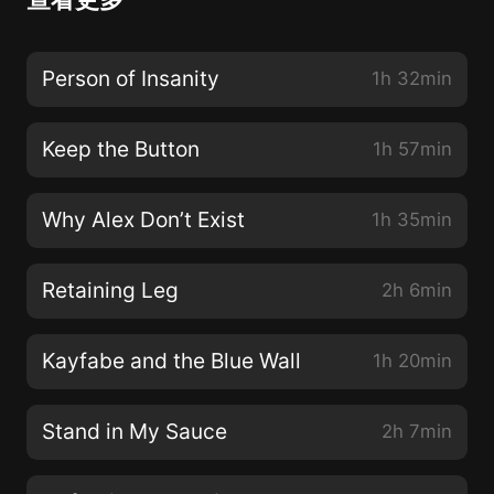
Person of Insanity
1h 32min
Keep the Button
1h 57min
Why Alex Don’t Exist
1h 35min
Retaining Leg
2h 6min
Kayfabe and the Blue Wall
1h 20min
Stand in My Sauce
2h 7min