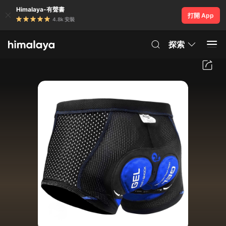
Himalaya-有聲書
打開 App
4.8k 安裝
探索