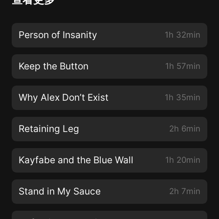
Person of Insanity
1h 32min
Keep the Button
1h 57min
Why Alex Don’t Exist
1h 35min
Retaining Leg
2h 6min
Kayfabe and the Blue Wall
1h 20min
Stand in My Sauce
2h 7min