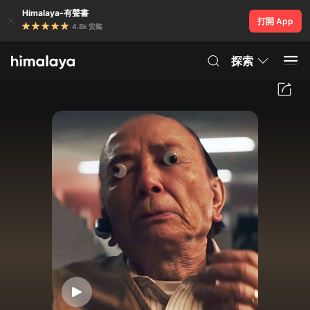
Himalaya-有聲書
打開 App
4.8k 安裝
探索