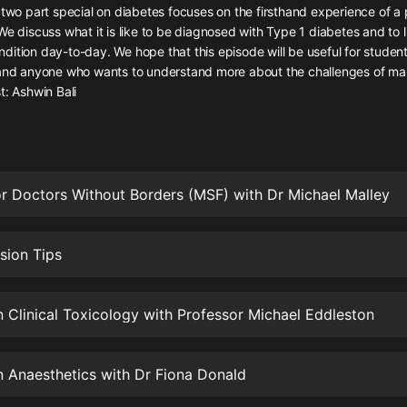
灰姑娘音樂
 two part special on diabetes focuses on the firsthand experience of a p
We discuss what it is like to be diagnosed with Type 1 diabetes and to 
ition day-to-day. We hope that this episode will be useful for studen
郭德綱於謙相聲全集
 and anyone who wants to understand more about the challenges of ma
德雲社郭德綱相聲VIP
t: Ashwin Bali
安全警長啦咘啦哆·假期篇|新篇章加
更|寶寶巴士故事
寶寶巴士
r Doctors Without Borders (MSF) with Dr Michael Malley
凡人修仙傳|楊洋主演影視原著|薑廣
濤配音多播版本
光合積木
sion Tips
摸金天師【第一季】（紫襟演播）
有聲的紫襟
n Clinical Toxicology with Professor Michael Eddleston
無敵六皇子|爆笑穿越|無敵流皇子|安
燃領銜有聲小說
n Anaesthetics with Dr Fiona Donald
安燃