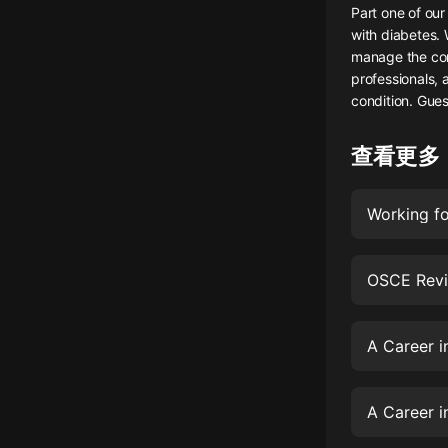
Part one of our
懸疑
with diabetes. 
manage the cond
科幻
professionals,
condition. Gues
好書精講
外語
查看更多
耽美
Working fo
認知思維
人文
OSCE Revi
音樂
粵語
A Career i
頭條
娛樂
A Career i