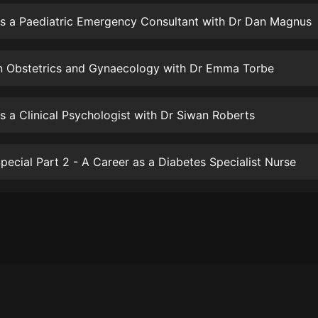
生命科學篇1-2·猴子警長科學探案記|
寶寶巴士科普
as a Paediatric Emergency Consultant with Dr Dan Magnus
寶寶巴士
【新民間劇場】我的老千江湖｜ 有聲
in Obstetrics and Gynaecology with Dr Emma Torbe
的紫襟｜ 魔幻千手
有聲的紫襟
s a Clinical Psychologist with Dr Siwan Roberts
《夜色鋼琴曲》
夜色鋼琴曲趙海洋
pecial Part 2 - A Career as a Diabetes Specialist Nurse
太荒吞天訣丨熱血玄幻丨紫襟領銜有
聲劇
有聲的紫襟
嫡女貴嫁 | 一刀蘇蘇團隊制作 | 古言
宮鬥重生爽文 多人有聲劇
一刀蘇蘇
中國大案紀實 | 每日一驚案！真實案
件恐怖刑偵尚文
大舌頭尚文