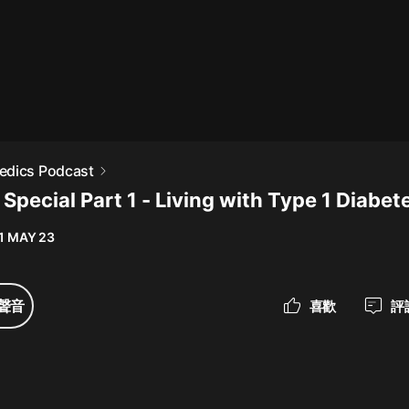
最佳女婿｜都市異能多人有聲劇｜一
種侃侃｜有聲小說
一種侃侃
米小圈上學記:一二三年級 | 暢銷出版
edics Podcast
物
Special Part 1 - Living with Type 1 Diabet
米小圈
1 MAY 23
破壞者聯盟篇1-4季·猴子警長科學探
案記|寶寶巴士
寶寶巴士
聲音
喜歡
評
大奉打更人丨頭陀淵領銜多人有聲
劇|暢聽全集|王鶴棣、田曦薇主演影
視劇原著|賣報小郎君
頭陀淵講故事
總有這樣的歌只想一個人聽