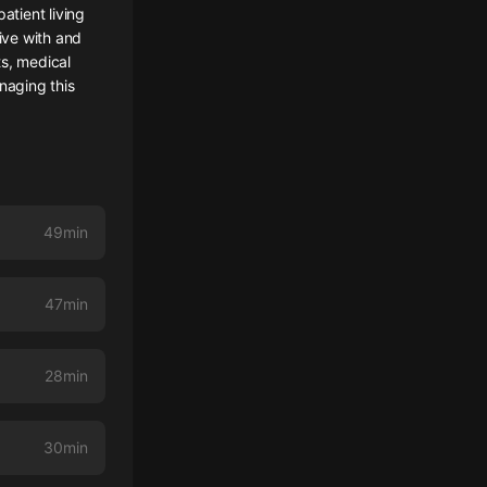
atient living
live with and
ts, medical
naging this
49min
47min
28min
30min