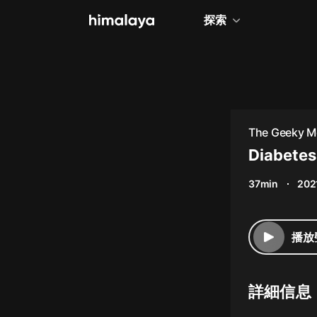
探索
全部
小說
個人成長
The Geeky M
相聲評書
Diabetes 
兒童
37min
202
歷史
情感治愈
播放
健康養生
商業財經
詳細信息
廣播劇