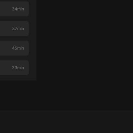
34min
37min
45min
33min