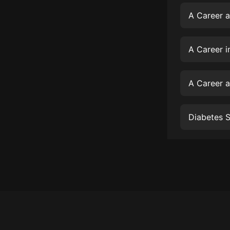
經典名著
A Career 
人物傳記
電影
A Career 
生活
英語
A Career a
日語
Diabetes S
課程
少兒教育
二次元
教育培訓
IT科技
汽車