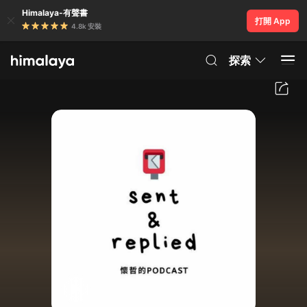
Himalaya-有聲書
打開 App
4.8k 安裝
探索