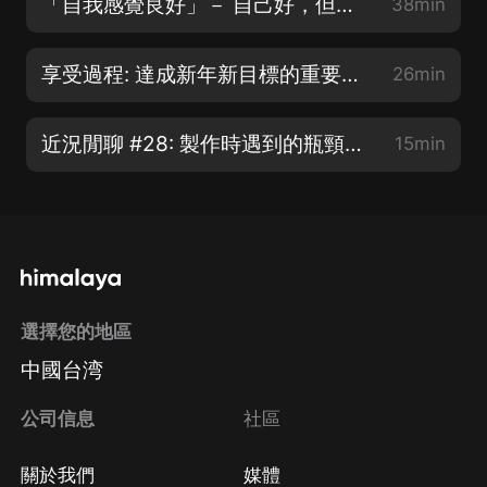
「自我感覺良好」－ 自己好，但別人不以為然? | 賽克與瑟西
38min
享受過程: 達成新年新目標的重要關鍵 | 賽克與瑟西
26min
近況閒聊 #28: 製作時遇到的瓶頸，podcast的未來走向
15min
選擇您的地區
中國台湾
公司信息
社區
關於我們
媒體