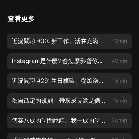
查看更多
近況閒聊 #30: 新工作、活在充滿刺激的世界
12min
Instagram是什麼? 會怎麼影響你? | S&R ep8
49min
近況閒聊 #29: 生日願望、從煩躁到平靜
15min
為自己定的規則－帶來成長還是侷限? | 賽克與瑟西
15min
個案八成的時間說話、我一成的時間說話、最後一成的時間我們一起沉默 | 心理師的養成紀錄 EP9
34min