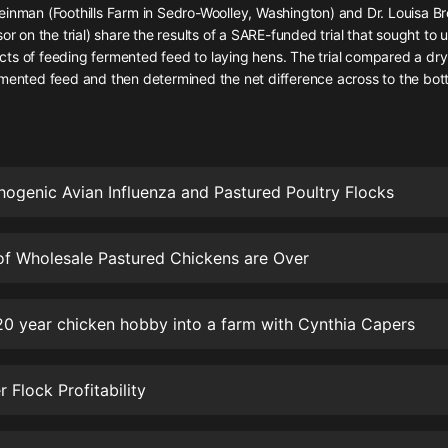
灰姑娘音樂
einman (Foothills Farm in Sedro-Woolley, Washington) and Dr. Louisa B
sor on the trial) share the results of a SARE-funded trial that sought to
ts of feeding fermented feed to laying hens. The trial compared a dry
郭德綱於謙相聲全集
mented feed and then determined the net difference across to the bott
德雲社郭德綱相聲VIP
安全警長啦咘啦哆·假期篇|新篇章加
更|寶寶巴士故事
寶寶巴士
hogenic Avian Influenza and Pastured Poultry Flocks
凡人修仙傳|楊洋主演影視原著|薑廣
濤配音多播版本
光合積木
of Wholesale Pastured Chickens are Over
摸金天師【第一季】（紫襟演播）
20 year chicken hobby into a farm with Cynthia Capers
有聲的紫襟
無敵六皇子|爆笑穿越|無敵流皇子|安
 Flock Profitability
燃領銜有聲小說
安燃