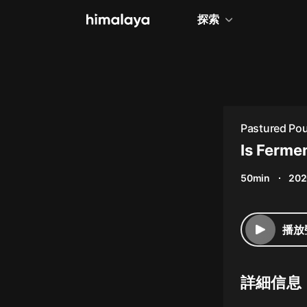
探索
全部
小說
個人成長
Pastured Poul
相聲評書
Is Ferme
兒童
50min
202
歷史
情感治愈
播放
健康養生
商業財經
詳細信息
廣播劇