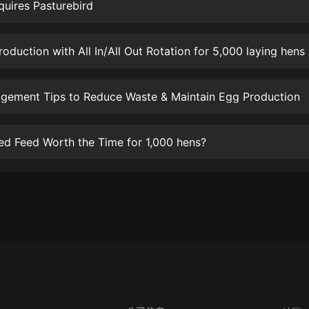
生命科學篇1-2·猴子警長科學探案記|
uires Pasturebird
寶寶巴士科普
寶寶巴士
roduction with All In/All Out Rotation for 5,000 laying hens
【新民間劇場】我的老千江湖｜ 有聲
的紫襟｜ 魔幻千手
有聲的紫襟
gement Tips to Reduce Waste & Maintain Egg Production
《夜色鋼琴曲》
夜色鋼琴曲趙海洋
ed Feed Worth the Time for 1,000 hens?
太荒吞天訣丨熱血玄幻丨紫襟領銜有
聲劇
有聲的紫襟
嫡女貴嫁 | 一刀蘇蘇團隊制作 | 古言
宮鬥重生爽文 多人有聲劇
一刀蘇蘇
中國大案紀實 | 每日一驚案！真實案
件恐怖刑偵尚文
大舌頭尚文