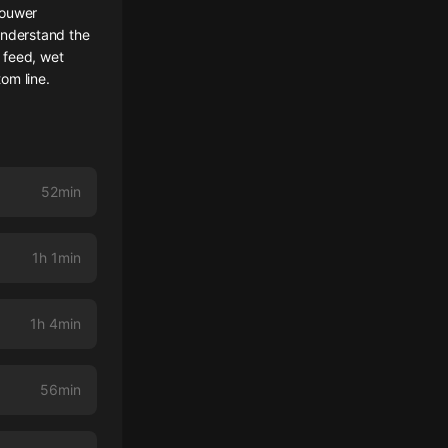
rouwer
 understand the
 feed, wet
om line.
52min
1h 1min
1h 4min
56min