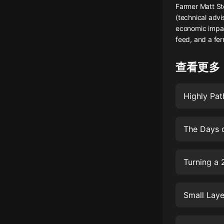
Farmer Matt St
懸疑
(technical advi
economic impac
科幻
feed, and a fer
好書精講
查看更多
外語
耽美
Highly Pat
認知思維
The Days 
人文
音樂
Turning a 
粵語
頭條
Small Layer
娛樂