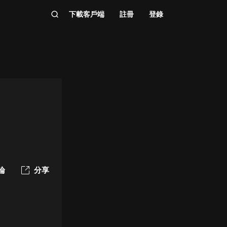
下載客戶端
註冊
登錄
論
分享