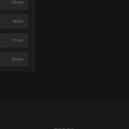
33min
19min
11min
50min