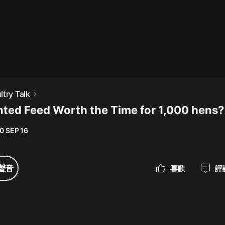
最佳女婿｜都市異能多人有聲劇｜一
種侃侃｜有聲小說
一種侃侃
米小圈上學記:一二三年級 | 暢銷出版
try Talk
物
nted Feed Worth the Time for 1,000 hens?
米小圈
0 SEP 16
破壞者聯盟篇1-4季·猴子警長科學探
案記|寶寶巴士
寶寶巴士
聲音
喜歡
評
大奉打更人丨頭陀淵領銜多人有聲
劇|暢聽全集|王鶴棣、田曦薇主演影
視劇原著|賣報小郎君
頭陀淵講故事
總有這樣的歌只想一個人聽