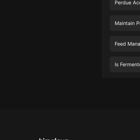
經典名著
Perdue Acq
人物傳記
Maintain P
電影
生活
Feed Mana
英語
日語
Is Ferment
課程
少兒教育
二次元
教育培訓
IT科技
汽車