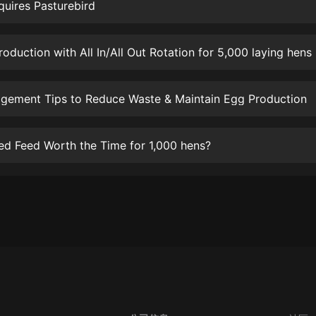
生命科學篇1-2·猴子警長科學探案記|
uires Pasturebird
寶寶巴士科普
寶寶巴士
roduction with All In/All Out Rotation for 5,000 laying hens
【新民間劇場】我的老千江湖｜ 有聲
的紫襟｜ 魔幻千手
有聲的紫襟
gement Tips to Reduce Waste & Maintain Egg Production
《夜色鋼琴曲》
夜色鋼琴曲趙海洋
ed Feed Worth the Time for 1,000 hens?
太荒吞天訣丨熱血玄幻丨紫襟領銜有
聲劇
有聲的紫襟
嫡女貴嫁 | 一刀蘇蘇團隊制作 | 古言
宮鬥重生爽文 多人有聲劇
一刀蘇蘇
中國大案紀實 | 每日一驚案！真實案
件恐怖刑偵尚文
大舌頭尚文