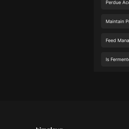
經典名著
Perdue Acq
人物傳記
Maintain P
電影
生活
Feed Mana
英語
日語
Is Ferment
課程
少兒教育
二次元
教育培訓
IT科技
汽車