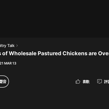
最佳女婿｜都市異能多人有聲劇｜一
種侃侃｜有聲小說
一種侃侃
米小圈上學記:一二三年級 | 暢銷出版
try Talk
物
 of Wholesale Pastured Chickens are Ove
米小圈
21 MAR 13
破壞者聯盟篇1-4季·猴子警長科學探
案記|寶寶巴士
寶寶巴士
聲音
喜歡
評
大奉打更人丨頭陀淵領銜多人有聲
劇|暢聽全集|王鶴棣、田曦薇主演影
視劇原著|賣報小郎君
頭陀淵講故事
總有這樣的歌只想一個人聽