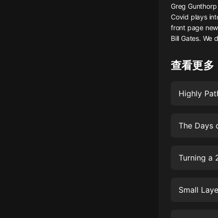
Greg Gunthorp j
懸疑
Covid plays int
front page new
科幻
Bill Gates. We 
好書精講
查看更多
外語
耽美
Highly Pat
認知思維
The Days 
人文
音樂
Turning a 
粵語
頭條
Small Layer
娛樂