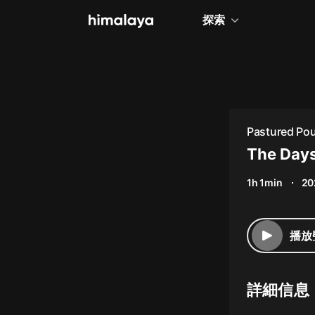
探索
全部
小說
個人成長
Pastured Poul
相聲評書
The Days
兒童
1h 1min
20
歷史
情感治愈
播放
健康養生
商業財經
詳細信息
廣播劇