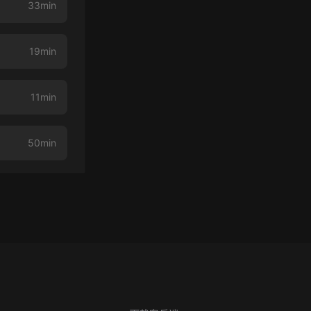
33min
19min
11min
50min