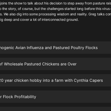
灰姑娘音樂
oins the show to talk about his decision to step away from pasture rai
o the story, of course, but the challenges started long before this viru
s. We also dig into some processing wisdom and reality. Greg talks con
郭德綱於謙相聲全集
dig deep and cover a lot of interconnected ground.
德雲社郭德綱相聲VIP
安全警長啦咘啦哆·假期篇|新篇章加
更|寶寶巴士故事
寶寶巴士
hogenic Avian Influenza and Pastured Poultry Flocks
凡人修仙傳|楊洋主演影視原著|薑廣
濤配音多播版本
光合積木
of Wholesale Pastured Chickens are Over
摸金天師【第一季】（紫襟演播）
20 year chicken hobby into a farm with Cynthia Capers
有聲的紫襟
無敵六皇子|爆笑穿越|無敵流皇子|安
 Flock Profitability
燃領銜有聲小說
安燃