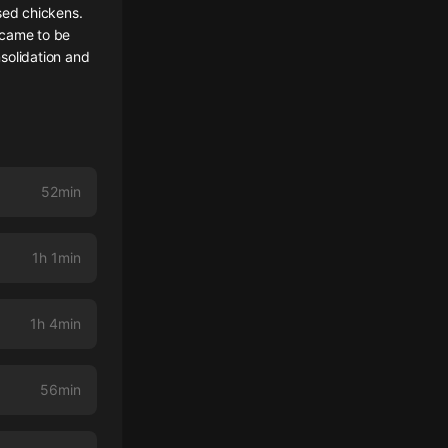
sed chickens.
s came to be
solidation and
52min
1h 1min
1h 4min
56min