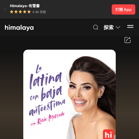
Himalaya-有聲書
打開 App
4.8k 安裝
探索