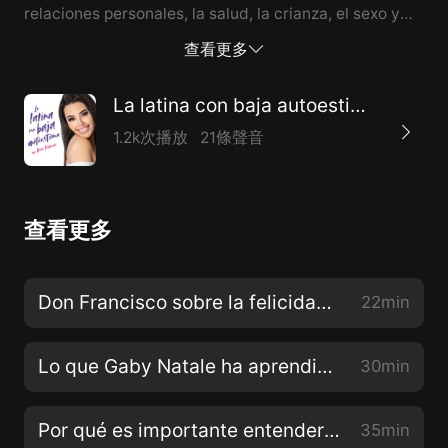
relaciones personales, la salud, la crianza, el sexo y
los retos de distintas profesiones. Rosie Mercado es
查看更多
madre soltera, orgullosamente latina y referente e
inspiración personal. Sabe lo que es enfrentar la
La latina con baja autoestima con Rosie Mercado
adversidad: abandonos, abusos y la lucha contra el
1.2k次播放
21條聲音
sobrepeso y un quiste cerebral, son algunos de los
obstáculos que ha vencido hasta encontrar la fuerza y
el amor propios necesarios para transformar por
查看更多
completo su vida. Tanto ella como sus invitados,
comparten en este podcast lecciones de vida que
ayudarán a quien lo escuche a mejorar su vida
Don Francisco sobre la felicidad, la carrera y la diferencia entre "hambre" y "apetito"
22min
personal por medio de conversaciones íntimas que
inspiran y dan esperanza a sus escuchas. A quien se
Lo que Gaby Natale ha aprendido de las celebridades exitosas que ha entrevistado en su carrera
30min
siente atrapado, aislado o invisi...
Por qué es importante entender la astrología y cómo está conectada a la psicología con la Dra. Veroshk Williams
35min