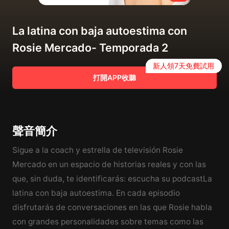
La latina con baja autoestima con
Rosie Mercado- Temporada 2
新人領7天免費試用
打開APP收聽
聲音簡介
Sigue a la coach y estrella de televisión Rosie
Mercado en un espacio de historias reales y con las
que, sin duda, te identificarás: escucha su podcastLa
latina con baja autoestima. En cada episodio
disfrutarás de conversaciones en las que Rosie habla
con grandes personalidades sobre temas como las