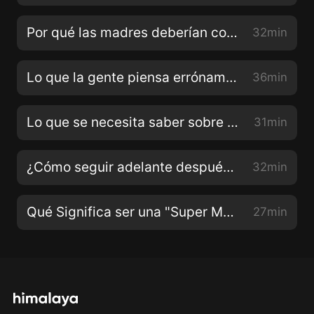
Por qué las madres deberían considerar levantarse y arreglarse todos los días con Carolina Baudino
32min
Lo que la gente piensa errónamente sobre el sexo con la sexóloga Raquel Graña
36min
Lo que se necesita saber sobre la depresión posparto con la doula y la presentadora de podcast de Birthful Adriana Lozada
31min
¿Cómo seguir adelante después de la muerte de un hijo? Con la comediante Shayla Rivera
32min
Qué Significa ser una "Super Mama" con Bricia Lopez Maytorena y Paulina Lopez Velazquez
27min