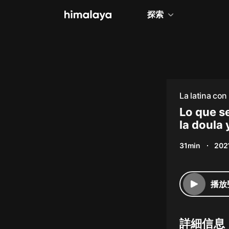
探索
全部
小說
個人成長
La latina co
相聲評書
Lo que s
la doula 
兒童
Lozada
31min
202
歷史
情感治愈
播放
健康養生
商業財經
詳細信息
廣播劇