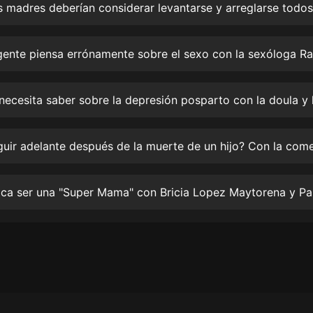
生命科學篇1-2·猴子警長科學探案記|
寶寶巴士科普
寶寶巴士
【新民間劇場】我的老千江湖｜ 有聲
的紫襟｜ 魔幻千手
有聲的紫襟
《夜色鋼琴曲》
夜色鋼琴曲趙海洋
太荒吞天訣丨熱血玄幻丨紫襟領銜有
聲劇
有聲的紫襟
嫡女貴嫁 | 一刀蘇蘇團隊制作 | 古言
宮鬥重生爽文 多人有聲劇
一刀蘇蘇
中國大案紀實 | 每日一驚案！真實案
件恐怖刑偵尚文
大舌頭尚文