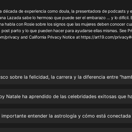
灰姑娘音樂
 década de experiencia como doula, la presentadora de podcasts y 
a Lazada sabe lo hermoso que puede ser el embarazo ... y lo difícil. 
郭德綱於謙相聲全集
ana habla con Rosie sobre los signos que las mujeres deben conocer cu
德雲社郭德綱相聲VIP
n post parto y lo que pueden hacer para ayudarse ellas mismas. See Pri
om/privacy and California Privacy Notice at https://art19.com/privacy#
安全警長啦咘啦哆·假期篇|新篇章加
更|寶寶巴士故事
寶寶巴士
凡人修仙傳|楊洋主演影視原著|薑廣
濤配音多播版本
光合積木
摸金天師【第一季】（紫襟演播）
有聲的紫襟
無敵六皇子|爆笑穿越|無敵流皇子|安
燃領銜有聲小說
安燃