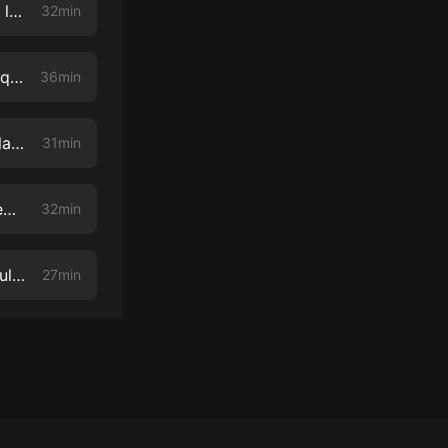
Por qué las madres deberían considerar levantarse y arreglarse todos los días con Carolina Baudino
32min
Lo que la gente piensa errónamente sobre el sexo con la sexóloga Raquel Graña
36min
Lo que se necesita saber sobre la depresión posparto con la doula y la presentadora de podcast de Birthful Adriana Lozada
31min
¿Cómo seguir adelante después de la muerte de un hijo? Con la comediante Shayla Rivera
32min
Qué Significa ser una "Super Mama" con Bricia Lopez Maytorena y Paulina Lopez Velazquez
27min