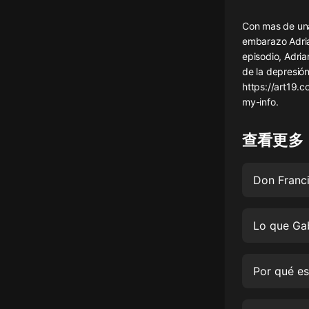
懸疑
Con mas de una
embarazo Adrian
科幻
episodio, Adri
de la depresió
好書精講
https://art19.c
外語
my-info.
耽美
查看更多
認知思維
人文
音樂
粵語
頭條
娛樂