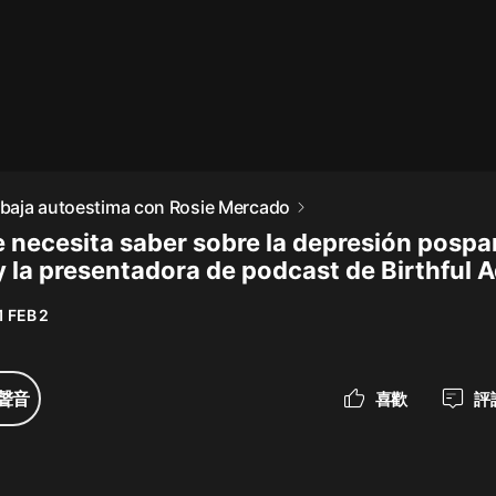
最佳女婿｜都市異能多人有聲劇｜一
種侃侃｜有聲小說
一種侃侃
米小圈上學記:一二三年級 | 暢銷出版
n baja autoestima con Rosie Mercado
物
e necesita saber sobre la depresión pospa
米小圈
y la presentadora de podcast de Birthful 
破壞者聯盟篇1-4季·猴子警長科學探
案記|寶寶巴士
1 FEB 2
寶寶巴士
大奉打更人丨頭陀淵領銜多人有聲
聲音
喜歡
評
劇|暢聽全集|王鶴棣、田曦薇主演影
視劇原著|賣報小郎君
頭陀淵講故事
總有這樣的歌只想一個人聽