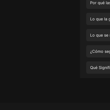
經典名著
人物傳記
電影
生活
英語
日語
課程
少兒教育
二次元
教育培訓
IT科技
汽車