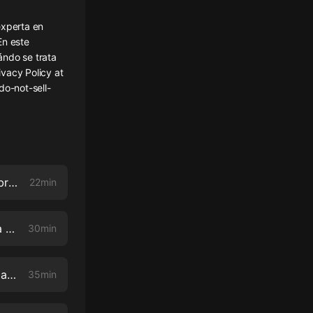
experta en
En este
ándo se trata
vacy Policy at
do-not-sell-
Don Francisco sobre la felicidad, la carrera y la diferencia entre "hambre" y "apetito"
22min
Lo que Gaby Natale ha aprendido de las celebridades exitosas que ha entrevistado en su carrera
30min
Por qué es importante entender la astrología y cómo está conectada a la psicología con la Dra. Veroshk Williams
35min