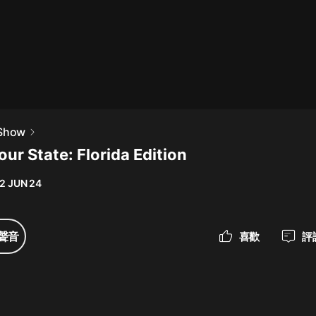
最佳女婿｜都市異能多人有聲劇｜一
種侃侃｜有聲小說
一種侃侃
米小圈上學記:一二三年級 | 暢銷出版
 Show
物
our State: Florida Edition
米小圈
2 JUN 24
破壞者聯盟篇1-4季·猴子警長科學探
案記|寶寶巴士
寶寶巴士
聲音
喜歡
評
大奉打更人丨頭陀淵領銜多人有聲
劇|暢聽全集|王鶴棣、田曦薇主演影
視劇原著|賣報小郎君
頭陀淵講故事
總有這樣的歌只想一個人聽