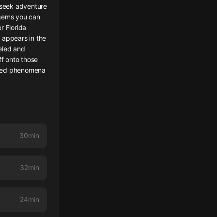
o seek adventure
n gems you can
r Florida
 appears in the
veled and
ff onto those
ined phenomena
30min
32min
24min