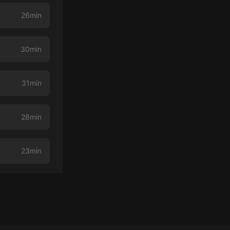
26min
30min
31min
28min
23min