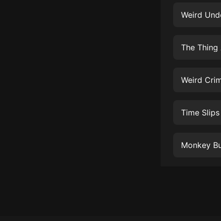
經典名著
Weird Und
人物傳記
電影
The Thing 
生活
英語
Weird Cri
日語
Time Slips
課程
少兒教育
Monkey Bu
二次元
教育培訓
IT科技
汽車