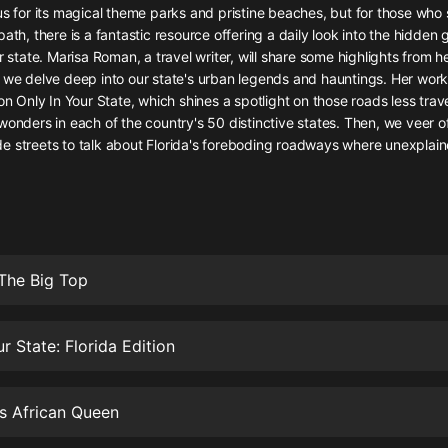
灰姑娘音樂
us for its magical theme parks and pristine beaches, but for those wh
path, there is a fantastic resource offering a daily look into the hidde
r state. Marisa Roman, a travel writer, will share some highlights from he
郭德綱於謙相聲全集
s we delve deep into our state's urban legends and hauntings. Her work
德雲社郭德綱相聲VIP
ion Only In Your State, which shines a spotlight on those roads less tra
wonders in each of the country's 50 distinctive states. Then, we veer o
安全警長啦咘啦哆·假期篇|新篇章加
e streets to talk about Florida's foreboding roadways where unexpla
更|寶寶巴士故事
寶寶巴士
凡人修仙傳|楊洋主演影視原著|薑廣
濤配音多播版本
光合積木
 The Big Top
摸金天師【第一季】（紫襟演播）
有聲的紫襟
r State: Florida Edition
無敵六皇子|爆笑穿越|無敵流皇子|安
燃領銜有聲小說
s African Queen
安燃