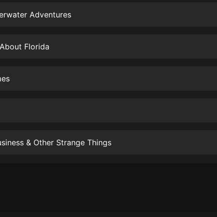
生命科學篇1-2·猴子警長科學探案記|
寶寶巴士科普
erwater Adventures
寶寶巴士
【新民間劇場】我的老千江湖｜ 有聲
About Florida
的紫襟｜ 魔幻千手
有聲的紫襟
mes
《夜色鋼琴曲》
夜色鋼琴曲趙海洋
太荒吞天訣丨熱血玄幻丨紫襟領銜有
聲劇
有聲的紫襟
siness & Other Strange Things
嫡女貴嫁 | 一刀蘇蘇團隊制作 | 古言
宮鬥重生爽文 多人有聲劇
一刀蘇蘇
中國大案紀實 | 每日一驚案！真實案
件恐怖刑偵尚文
大舌頭尚文