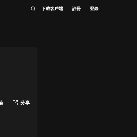
下載客戶端
註冊
登錄
論
分享