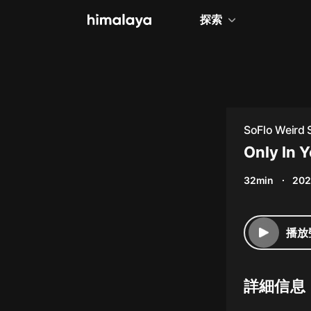
探索
全部
小說
個人成長
SoFlo Weird
相聲評書
Only In Y
兒童
32min
202
歷史
情感治愈
播放
健康養生
商業財經
詳細信息
廣播劇