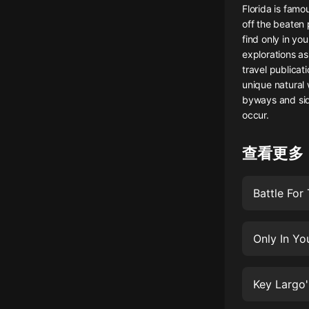
Florida is famo
懸疑
off the beaten 
find only in you
科幻
explorations a
travel publicat
好書精講
unique natural 
外語
byways and sid
occur.
耽美
查看更多
認知思維
人文
Battle For
音樂
粵語
Only In You
頭條
娛樂
Key Largo'