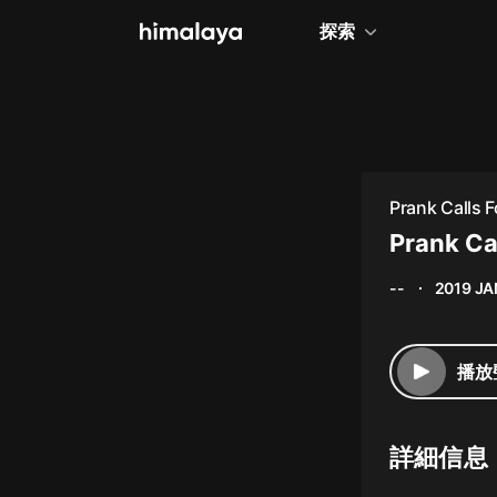
探索
全部
小說
個人成長
Prank Calls 
相聲評書
Prank Ca
兒童
--
2019 JA
歷史
情感治愈
播放
健康養生
商業財經
詳細信息
廣播劇