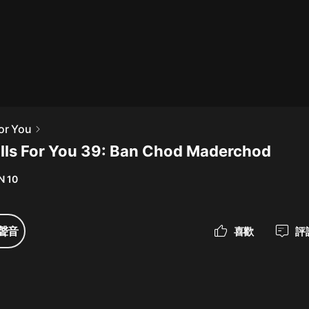
最佳女婿｜都市異能多人有聲劇｜一
種侃侃｜有聲小說
一種侃侃
米小圈上學記:一二三年級 | 暢銷出版
For You
物
lls For You 39: Ban Chod Maderchod
米小圈
N 10
破壞者聯盟篇1-4季·猴子警長科學探
案記|寶寶巴士
寶寶巴士
聲音
喜歡
評
大奉打更人丨頭陀淵領銜多人有聲
劇|暢聽全集|王鶴棣、田曦薇主演影
視劇原著|賣報小郎君
頭陀淵講故事
總有這樣的歌只想一個人聽