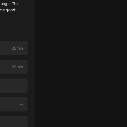
guage. This
some good
28min
20min
--
--
--