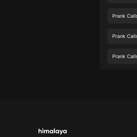
經典名著
人物傳記
Prank Cal
電影
生活
Prank Call
英語
Prank Call
日語
課程
少兒教育
二次元
教育培訓
IT科技
汽車