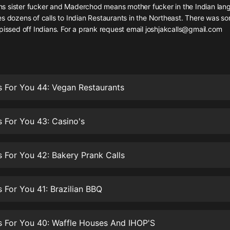
灰姑娘音樂
 sister fucker and Maderchod means mother fucker in the Indian lan
es dozens of calls to Indian Restaurants in the Northeast. There was 
pissed off Indians. For a prank request email joshjakcalls@gmail.com
郭德綱於謙相聲全集
德雲社郭德綱相聲VIP
安全警長啦咘啦哆·假期篇|新篇章加
更|寶寶巴士故事
s For You 44: Vegan Restaurants
寶寶巴士
凡人修仙傳|楊洋主演影視原著|薑廣
濤配音多播版本
s For You 43: Casino's
光合積木
s For You 42: Bakery Prank Calls
摸金天師【第一季】（紫襟演播）
有聲的紫襟
s For You 41: Brazilian BBQ
無敵六皇子|爆笑穿越|無敵流皇子|安
燃領銜有聲小說
安燃
s For You 40: Waffle Houses And IHOP'S