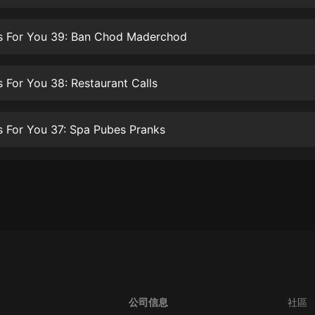
生命科學篇1-2·猴子警長科學探案記|
寶寶巴士科普
寶寶巴士
ls For You 39: Ban Chod Maderchod
【新民間劇場】我的老千江湖｜ 有聲
的紫襟｜ 魔幻千手
s For You 38: Restaurant Calls
有聲的紫襟
《夜色鋼琴曲》
s For You 37: Spa Pubes Pranks
夜色鋼琴曲趙海洋
太荒吞天訣丨熱血玄幻丨紫襟領銜有
聲劇
有聲的紫襟
嫡女貴嫁 | 一刀蘇蘇團隊制作 | 古言
宮鬥重生爽文 多人有聲劇
一刀蘇蘇
中國大案紀實 | 每日一驚案！真實案
件恐怖刑偵尚文
公司信息
社區
大舌頭尚文