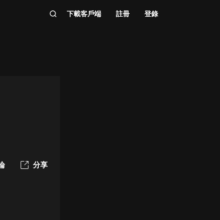
下載客戶端
註冊
登錄
論
分享