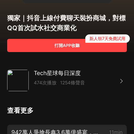
獨家｜抖音上線付費聊天裝扮商城，對標
QQ首次試水社交商業化
新人領7天免費試用
打開APP收聽
Tech星球每日深度
474次播放
1254條聲音
查看更多
942萬人爭搶長鑫3.6萬億盛宴，誰套現離場，誰重倉豪賭？
11min