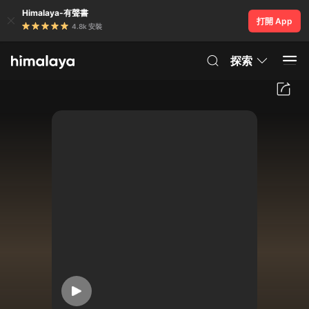
Himalaya-有聲書
打開 App
4.8k 安裝
探索