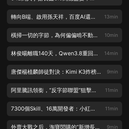
轉向B端、啟用孫天祥，百度AI還剩幾張底牌？
13min
橫掃一切的字節，為何偏偏啃不動付費網文？
10min
林俊暘離職140天，Qwen3.8重回開源，阿里大模型還能打嗎？
14min
唐傑楊植麟師徒對決：Kimi K3炸榜，智譜蒸發3000億
9min
阿里騰訊領銜，“反字節聯盟”狙擊Seedance？
11min
7300個Skill、16萬開發者：小紅書開始種“AI”
11min
外賣大戰之后，淘寶閃購的“新增長極”
9min