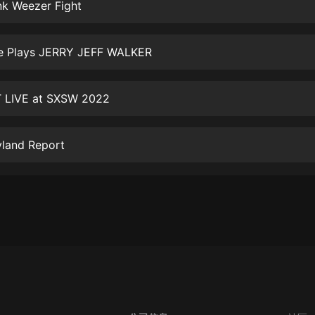
生命科學篇1-2·猴子警長科學探案記|
nk Weezer Fight
寶寶巴士科普
寶寶巴士
le Plays JERRY JEFF WALKER
【新民間劇場】我的老千江湖｜ 有聲
的紫襟｜ 魔幻千手
有聲的紫襟
 LIVE at SXSW 2022
《夜色鋼琴曲》
夜色鋼琴曲趙海洋
yland Report
太荒吞天訣丨熱血玄幻丨紫襟領銜有
聲劇
有聲的紫襟
嫡女貴嫁 | 一刀蘇蘇團隊制作 | 古言
宮鬥重生爽文 多人有聲劇
一刀蘇蘇
中國大案紀實 | 每日一驚案！真實案
件恐怖刑偵尚文
大舌頭尚文