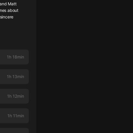
 and Matt
enes about
nsincere
1h 18min
1h 13min
1h 12min
1h 11min