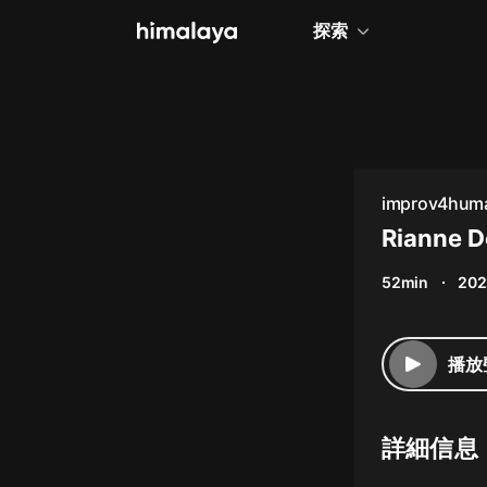
探索
全部
小說
個人成長
improv4huma
相聲評書
Rianne 
兒童
52min
202
歷史
情感治愈
播放
健康養生
商業財經
詳細信息
廣播劇