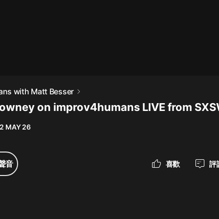
最佳女婿｜都市異能多人有聲劇｜一
種侃侃｜有聲小說
一種侃侃
米小圈上學記:一二三年級 | 暢銷出版
ns with Matt Besser
物
Downey on improv4humans LIVE from SX
米小圈
2 MAY 26
破壞者聯盟篇1-4季·猴子警長科學探
案記|寶寶巴士
寶寶巴士
聲音
喜歡
評
大奉打更人丨頭陀淵領銜多人有聲
劇|暢聽全集|王鶴棣、田曦薇主演影
視劇原著|賣報小郎君
頭陀淵講故事
總有這樣的歌只想一個人聽