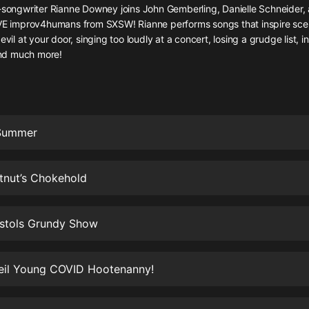
灰姑娘音樂
r-songwriter Rianne Downey joins John Gemberling, Danielle Schneider,
IVE improv4humans from SXSW! Rianne performs songs that inspire sc
evil at your door, singing too loudly at a concert, losing a grudge list, i
郭德綱於謙相聲全集
nd much more!
德雲社郭德綱相聲VIP
安全警長啦咘啦哆·假期篇|新篇章加
更|寶寶巴士故事
寶寶巴士
Summer
凡人修仙傳|楊洋主演影視原著|薑廣
濤配音多播版本
光合積木
tnut’s Chokehold
摸金天師【第一季】（紫襟演播）
istols Grundy Show
有聲的紫襟
無敵六皇子|爆笑穿越|無敵流皇子|安
Neil Young COVID Hootenanny!
燃領銜有聲小說
安燃