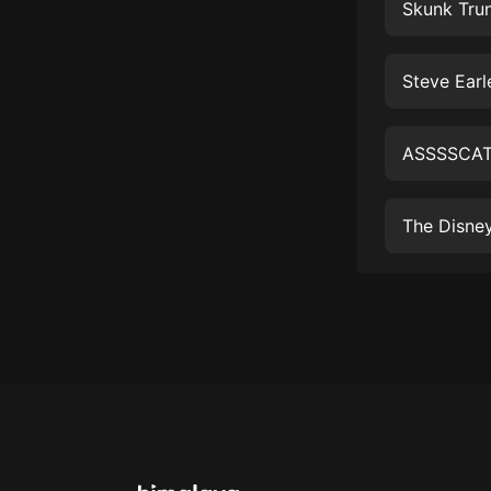
經典名著
Skunk Tru
人物傳記
Steve Ear
電影
生活
ASSSSCAT
英語
日語
The Disne
課程
少兒教育
二次元
教育培訓
IT科技
汽車