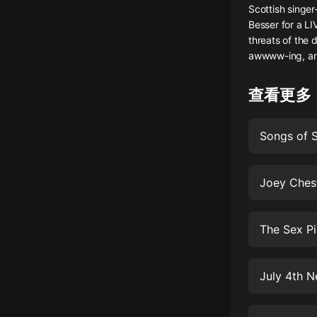
Scottish singe
懸疑
Besser for a L
threats of the d
科幻
awwww-ing, a
好書精講
查看更多
外語
耽美
Songs of 
認知思維
Joey Ches
人文
音樂
The Sex P
粵語
頭條
July 4th 
娛樂