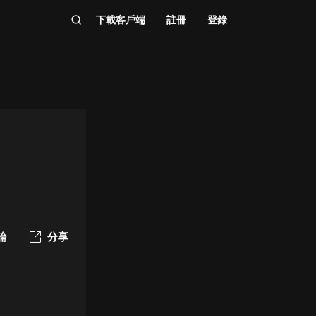
下載客戶端
註冊
登錄
論
分享