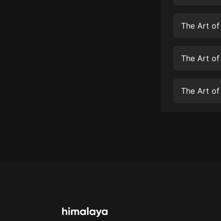
經典名著
人物傳記
The Art o
電影
生活
The Art of
英語
The Art of
日語
課程
少兒教育
二次元
教育培訓
IT科技
汽車