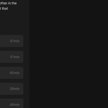
ften in the
t that
47min
51min
40min
39min
49min