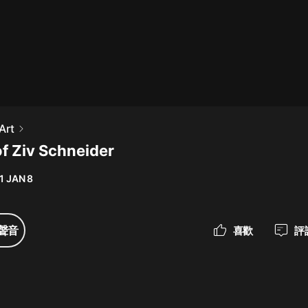
最佳女婿｜都市異能多人有聲劇｜一
種侃侃｜有聲小說
一種侃侃
米小圈上學記:一二三年級 | 暢銷出版
Art
物
of Ziv Schneider
米小圈
1 JAN 8
破壞者聯盟篇1-4季·猴子警長科學探
案記|寶寶巴士
寶寶巴士
聲音
喜歡
評
大奉打更人丨頭陀淵領銜多人有聲
劇|暢聽全集|王鶴棣、田曦薇主演影
視劇原著|賣報小郎君
頭陀淵講故事
總有這樣的歌只想一個人聽