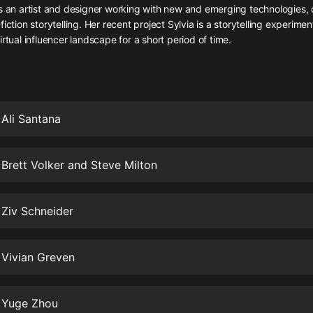
灰姑娘音樂
s an artist and designer working with new and emerging technologies, o
iction storytelling. Her recent project Sylvia is a storytelling experimen
irtual influencer landscape for a short period of time.
郭德綱於謙相聲全集
德雲社郭德綱相聲VIP
安全警長啦咘啦哆·假期篇|新篇章加
更|寶寶巴士故事
 Ali Santana
寶寶巴士
凡人修仙傳|楊洋主演影視原著|薑廣
濤配音多播版本
 Brett Volker and Steve Milton
光合積木
 Ziv Schneider
摸金天師【第一季】（紫襟演播）
有聲的紫襟
 Vivian Greven
無敵六皇子|爆笑穿越|無敵流皇子|安
燃領銜有聲小說
安燃
f Yuge Zhou