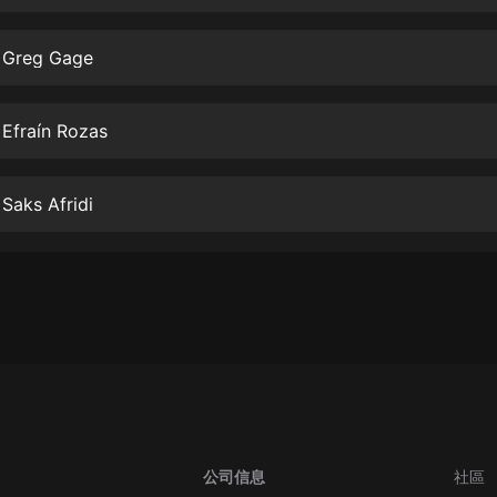
生命科學篇1-2·猴子警長科學探案記|
寶寶巴士科普
寶寶巴士
f Greg Gage
【新民間劇場】我的老千江湖｜ 有聲
的紫襟｜ 魔幻千手
 Efraín Rozas
有聲的紫襟
《夜色鋼琴曲》
 Saks Afridi
夜色鋼琴曲趙海洋
太荒吞天訣丨熱血玄幻丨紫襟領銜有
聲劇
有聲的紫襟
嫡女貴嫁 | 一刀蘇蘇團隊制作 | 古言
宮鬥重生爽文 多人有聲劇
一刀蘇蘇
中國大案紀實 | 每日一驚案！真實案
件恐怖刑偵尚文
公司信息
社區
大舌頭尚文