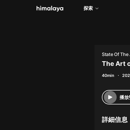
探索
全部
小說
個人成長
State Of The 
相聲評書
The Art 
兒童
40min
202
歷史
情感治愈
播放
健康養生
商業財經
詳細信息
廣播劇