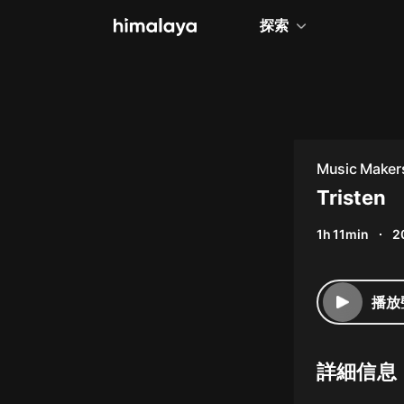
探索
全部
小說
個人成長
Music Makers
相聲評書
Tristen
兒童
1h 11min
2
歷史
情感治愈
播放
健康養生
商業財經
詳細信息
廣播劇