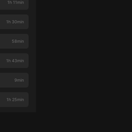
1h 11min
1h 30min
58min
1h 43min
9min
1h 25min