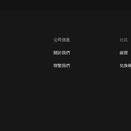
大秦：不裝了，你爹我是秦始皇丨爆
笑穿越丨伍壹劇社多人劇|趙家繼承
人秦朝
伍壹劇社
詭秘之主 | 多人有聲劇丨同名動畫原
著 | 西幻克蘇魯 | 烏賊作品
公司信息
社區
8082Audio
關於我們
媒體
重生1980：開局迎娶姐姐閨蜜丨頭
陀淵領銜丨重生八零丨精品多人有聲
聯繫我們
兌換
劇
頭陀淵講故事
成何體統丨雙穿反套路爆笑爽文丨冷
月淺淺&倔強的小紅丨精品多人有聲
劇
o冷月淺淺o