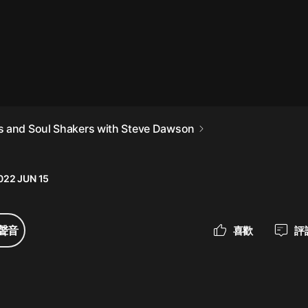
最佳女婿｜都市異能多人有聲劇｜一
種侃侃｜有聲小說
一種侃侃
米小圈上學記:一二三年級 | 暢銷出版
 and Soul Shakers with Steve Dawson
物
米小圈
022 JUN 15
破壞者聯盟篇1-4季·猴子警長科學探
案記|寶寶巴士
寶寶巴士
聲音
喜歡
評
大奉打更人丨頭陀淵領銜多人有聲
劇|暢聽全集|王鶴棣、田曦薇主演影
視劇原著|賣報小郎君
頭陀淵講故事
總有這樣的歌只想一個人聽