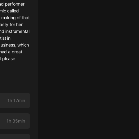
and performer
mic called
e making of that
ily for her.
nd instrumental
ist in
business, which
 had a great
d please
1h 17min
1h 35min