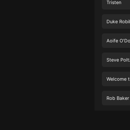
經典名著
Tristen
人物傳記
Duke Robil
電影
生活
Aoife O'D
英語
日語
Steve Polt
課程
少兒教育
Welcome t
二次元
Rob Baker
教育培訓
IT科技
汽車