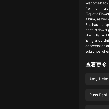
Welcome back, 
懸疑
from right here
“Aquatic Flower
科幻
album, as well 
She has a uniqu
好書精講
parts is downrig
外語
Nashville, and 
is a groovy vin
耽美
conversation an
subscribe wher
認知思維
人文
查看更多
音樂
Amy Helm
粵語
頭條
Russ Pahl
娛樂