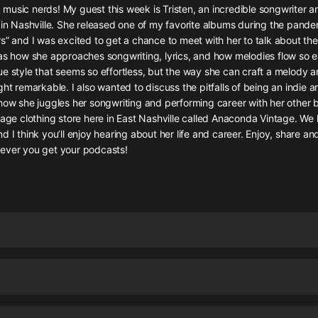
灰姑娘音樂
music nerds! My guest this week is Tristen, an incredible songwriter 
 in Nashville. She released one of my favorite albums during the pande
s” and I was excited to get a chance to meet with her to talk about th
郭德綱於謙相聲全集
as how she approaches songwriting, lyrics, and how melodies flow so eas
德雲社郭德綱相聲VIP
e style that seems so effortless, but the way she can craft a melody a
ht remarkable. I also wanted to discuss the pitfalls of being an indie art
安全警長啦咘啦哆·假期篇|新篇章加
how she juggles her songwriting and performing career with her other 
更|寶寶巴士故事
tage clothing store here in East Nashville called Anaconda Vintage. We
寶寶巴士
d I think you’ll enjoy hearing about her life and career. Enjoy, share an
ever you get your podcasts!
凡人修仙傳|楊洋主演影視原著|薑廣
濤配音多播版本
光合積木
摸金天師【第一季】（紫襟演播）
有聲的紫襟
無敵六皇子|爆笑穿越|無敵流皇子|安
燃領銜有聲小說
安燃