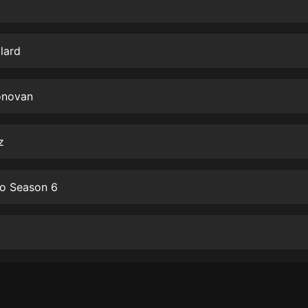
生命科學篇1-2·猴子警長科學探案記|
寶寶巴士科普
寶寶巴士
lard
【新民間劇場】我的老千江湖｜ 有聲
的紫襟｜ 魔幻千手
有聲的紫襟
onovan
《夜色鋼琴曲》
夜色鋼琴曲趙海洋
z
太荒吞天訣丨熱血玄幻丨紫襟領銜有
聲劇
o Season 6
有聲的紫襟
嫡女貴嫁 | 一刀蘇蘇團隊制作 | 古言
宮鬥重生爽文 多人有聲劇
一刀蘇蘇
中國大案紀實 | 每日一驚案！真實案
件恐怖刑偵尚文
大舌頭尚文