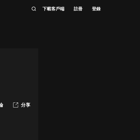
下載客戶端
註冊
登錄
論
分享