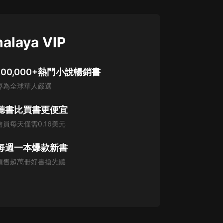
alaya VIP
100,000+熱門小說暢銷書
專為全球華人嚴選
聽書比買書更便宜
會員每天僅需0.16美元
每週一本爆款新書
預售超萬冊好書搶先聽