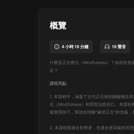
懸疑
科幻
概覽
好書精講
外語
4 小時 16 分鐘
16 聲音
耽美
什麼是正念療法（Mindfulness）？如
認知思維
足？
人文
課程亮點
音樂
1. 本課程中，涵蓋了古代正念術的關鍵概念
粵語
念（Mindfulness）和冥想治愈自己。
頭條
最實用技巧，幫助你理解“練習正念”的含義，
娛樂
2. 本課程既適合初學者，也適合更高級的冥