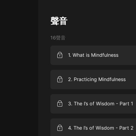
戲曲
旅遊
聲音
免費專區
暢銷書
16聲音
其他
1. What is Mindfulness
1. Whatis Mindfulness 1.什麼是正念W
everyday life workshop. This work
2. Practicing Mindfulness
episodes that are about 15 minutes
word mindfulness. When we ta
活工作坊。本研討會分為約20集，
2.Practicing Mindfulness 2.練習正念
這個詞。當我們談論正念的時候everyday life, 
mindfulness. This session contains
all, define what is mind
3. The I’s of Wisdom - Part 1
regards to the topic from part one
很重要的？Why would we want to be m
common misconception with mi
first. I want to share someconcept
的第二部分。本課程包含與第一部
3. TheI’s of Wisdom - Part 1 
your head around the overallidea o
分享一個常見的誤解開始。誤解is thatmindfu
episode of mindfulness for everyda
practices that were inspiredmainl
feeling good, feeling bett
4. The I’s of Wisdom - Part 2
with eyes of wisdom. Now this is 
particularly from 為什
感覺更好的方法。And this is themisconc
eyes,but the eyes of wisdom and mi
分享一些概念和想法，這些概念和