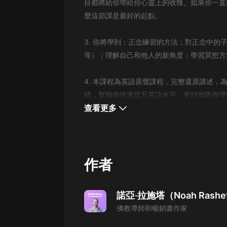
經典名著
目都將給你帶給你心靈上的收獲。如果你一直
麼這節課是最好的起點。
人物傳記
電影
3. 你將學到：正念練習的方法；對正念中的
等）；理解自己和他人的新角度；學習冥想方
生活
英語
4. 本課程為英語原聲課程，完整還原講述，
稿，幫助你快速提升英語水平，更好地吸收理
日語
查看更多
課程
少兒教育
二次元
作者
教育培訓
IT科技
諾亞·拉施塔（Noah Rashe
佛教導師和暢銷書作家
汽車