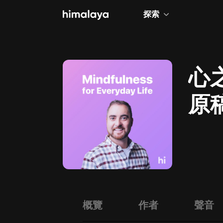
探索
全部
小說
心
個人成長
原
相聲評書
兒童
歷史
情感治愈
健康養生
商業財經
概覽
作者
聲音
廣播劇