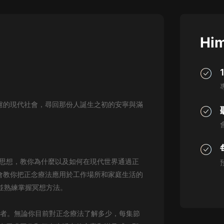
灰姑娘音樂
郭德綱於謙相聲全集
Him
德雲社郭德綱相聲VIP
安全警長啦咘啦哆·假期篇|新篇章加
更|寶寶巴士故事
寶寶巴士
何在焦慮的現代社會，尋回那份人誕生之初的安寧與滿
凡人修仙傳|楊洋主演影視原著|薑廣
濤配音多播版本
光合積木
摸金天師【第一季】（紫襟演播）
和思想，教你為什麼以及如何在現代世界通過正
有聲的紫襟
本課程會教你把正念療法應用於工作場所和家庭生活的
無敵六皇子|爆笑穿越|無敵流皇子|安
並熟練掌握冥想方法。
燃領銜有聲小說
安燃
想者。無論你目前對正念療法了解多少，每集節