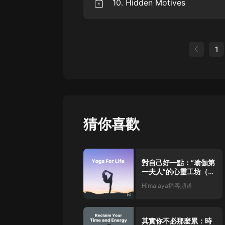
10. Hidden Motives
about mindfulness, especially try
just that it's easier when you do t
escaping my day to day life to some
lives. It's incredibly useful to 
of practicing of being in everyday l
because when I leave the cave in 
as humans we've evolved. And in lar
about doing it the right way. So I 
10. Hidden Motives We'll come bac
in my room where I've been practic
and believe stories, stories are a
workshop. In this session, I'm goi
been running from, which is every 
society work. [00:00:44] The way 
hidden motives. And the last episod
meditation is not a form of escapism
we also pay the price for having s
1
the way we tend to make meaning o
a form of escapism. And instead it
group of people. And we come up w
collectively tell and, and believe
the game of life just as it is. And ..
worth something we all collectivel
the more important aspects of this
collectively believe the story, we
stories. And this is the fact that s
commerce. [00:01:08] You give me 
completely transparent about, w
this thing that you want, because
things we do. So in this episode, 
something. And that's exactly how
hidden motives that we ourselves
through mindfulness practice, w
猜你喜歡
the idea, the general idea is this
thirties, the, the era of. Mobsters 
society where we had a lot of. Pe
對自己好一點：“瑜伽第
一夫人”的心靈工坊（附
英文原稿）
Himalaya播客頻道
其實你不必那麼累：時