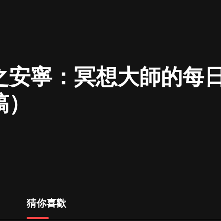
最佳女婿｜都市異能多人有聲劇｜一
種侃侃｜有聲小說
之安寧：冥想大師的每
一種侃侃
米小圈上學記:一二三年級 | 暢銷出版
稿）
物
米小圈
破壞者聯盟篇1-4季·猴子警長科學探
案記|寶寶巴士
寶寶巴士
大奉打更人丨頭陀淵領銜多人有聲
劇|暢聽全集|王鶴棣、田曦薇主演影
視劇原著|賣報小郎君
頭陀淵講故事
猜你喜歡
總有這樣的歌只想一個人聽