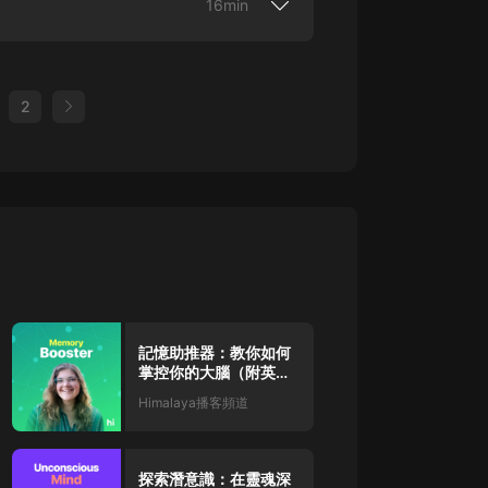
ing to be more mindful in our everyday
16min
hings skillfully and mindfulness, as a way
 other way of life, it's not beneficial
know that we are meaning making machines
ife is really about skillful means it's not
the mountains, or when I leave the closet
ge part to our ability to collectively tell
wanted...
k to the mindfulness for everyday life
ing, I go back to the very thing I've
n important part of what makes our
ng to continue talking about stories and
day, ordinary life. [00:01:01] So
that it works, the stories are good, but
e I discussed a little bit about stories,
. It won't be beneficial if it's treated as
tories. So consider this, you have a
2
f things, the stories that we
's a way to be more skillful with playing
ith a story that this piece of paper is
. [00:00:33] And I want to address one of
.
y believe the story. And since we all
 understanding of the fact that we tell
 are now able to transact and have
ome of the stories that we tell we're not
this piece of paper and I'll give you
e don't know. Why we do some of the
 I know that the paper is worth
I want to talk about hidden motives, the
 our financial systems work tod...
 sometimes don't know about, but
e may become aware of. [00:01:05] So
, you know, back in the twenties and
and racketeering, this is a time in our
ople who were saying ...
記憶助推器：教你如何
掌控你的大腦（附英文
原稿）
Himalaya播客頻道
探索潛意識：在靈魂深