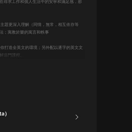
在尋求工作和個人生活中的安寧和滿足感，那
生命科學篇1-2·猴子警長科學探案記|
寶寶巴士科普
寶寶巴士
子主題更深入理解（同情，無常，相互依存等
【新民間劇場】我的老千江湖｜ 有聲
的紫襟｜ 魔幻千手
法；寓教於樂的寓言和軼事
有聲的紫襟
為你打造全英文的環境；另外配以逐字的英文文
《夜色鋼琴曲》
解這門課程。
夜色鋼琴曲趙海洋
太荒吞天訣丨熱血玄幻丨紫襟領銜有
聲劇
有聲的紫襟
嫡女貴嫁 | 一刀蘇蘇團隊制作 | 古言
宮鬥重生爽文 多人有聲劇
一刀蘇蘇
ta）
中國大案紀實 | 每日一驚案！真實案
件恐怖刑偵尚文
大舌頭尚文