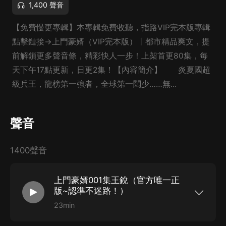
1,400 聲音
【免費慢更專輯】本專輯免費收聽，指路VIP完本版專輯
點擊鏈接→上門豪婿（VIP完本版）丨都市精品爽文，提
前解鎖更多聲音條，精彩快人一步！上架首更80集，每
天下午17點更新，日更2集！【內容簡介】 炎夏國超
級兵王，龍榜第一強者，全球第一闊少……無...
聲音
1400聲音
上門豪婿001集王銳（官方唯一正
版~認準不迷路！）
23min
【免費慢更專輯】 本專輯免費收聽，指路VIP完本
版專輯 點擊鏈接→上門豪婿（VIP完本版）丨都市