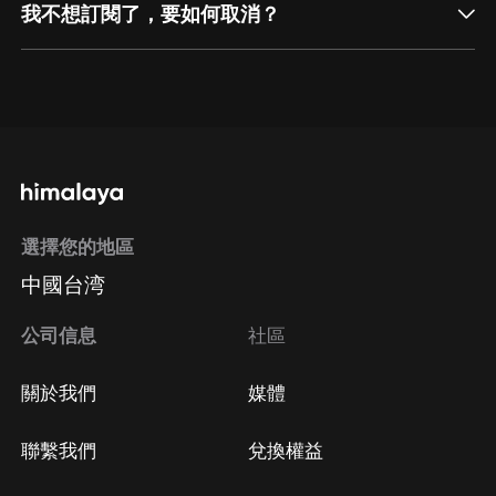
我不想訂閱了，要如何取消？
通過網頁端訂閱如何取消？
點擊這裡
通過手機端訂閱如何取消？
選擇您的地區
Apple Store取消訂閱
中國台湾
方法
Google Play取消訂閱方法
公司信息
社區
關於我們
媒體
聯繫我們
兌換權益