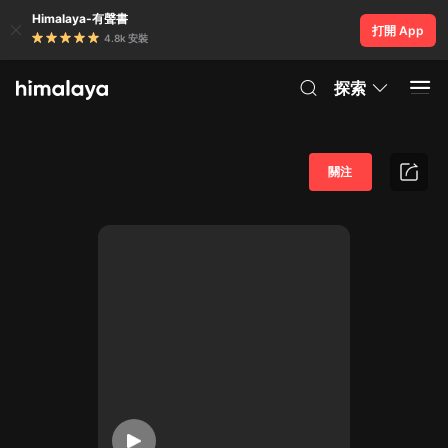
Himalaya-有聲書
打開 App
4.8k 安裝
探索
關注