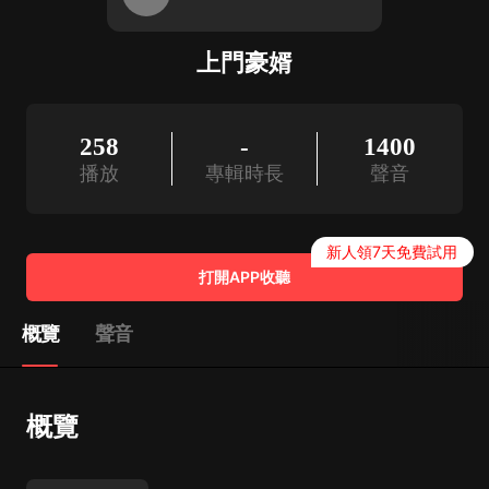
上門豪婿
258
-
1400
播放
專輯時長
聲音
新人領7天免費試用
打開APP收聽
概覽
聲音
概覽