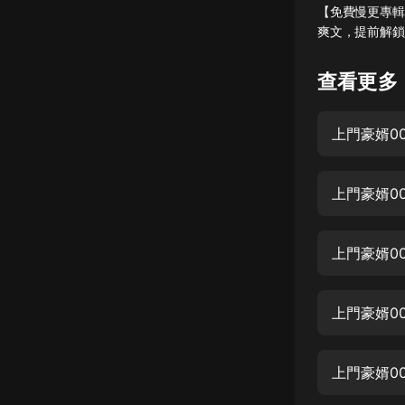
【免費慢更專輯
懸疑
爽文，提前解鎖
科幻
查看更多
好書精講
外語
上門豪婿0
耽美
上門豪婿0
認知思維
人文
上門豪婿0
音樂
粵語
上門豪婿0
頭條
娛樂
上門豪婿0