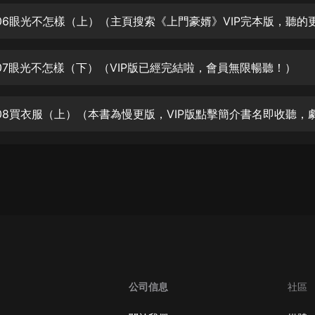
生命科學篇1-2·猴子警長科學探案記|
寶寶巴士科普
寶寶巴士
【新民間劇場】我的老千江湖｜ 有聲
07眼光不怎樣（下）（VIP版已經完結啦，會員無限暢聽！）
的紫襟｜ 魔幻千手
有聲的紫襟
《夜色鋼琴曲》
夜色鋼琴曲趙海洋
太荒吞天訣丨熱血玄幻丨紫襟領銜有
聲劇
有聲的紫襟
嫡女貴嫁 | 一刀蘇蘇團隊制作 | 古言
宮鬥重生爽文 多人有聲劇
一刀蘇蘇
中國大案紀實 | 每日一驚案！真實案
公司信息
社區
件恐怖刑偵尚文
大舌頭尚文