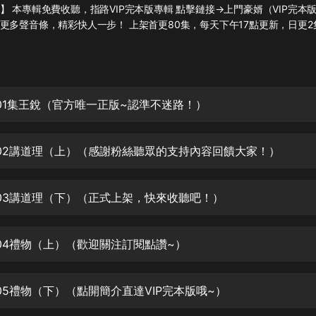
灰姑娘音樂
】 本專輯免費收聽，指路VIP完本版專輯 點擊鏈接→上門豪婿（VIP完本
更多聲音條，精彩快人一步！ 上架首更80集，每天下午17點更新，日更2
郭德綱於謙相聲全集
德雲社郭德綱相聲VIP
安全警長啦咘啦哆·假期篇|新篇章加
01集王銳（官方唯一正版~認準不迷路！）
更|寶寶巴士故事
寶寶巴士
02講道理（上）（感謝粉絲聽眾的支持內容回饋大家！）
凡人修仙傳|楊洋主演影視原著|薑廣
濤配音多播版本
光合積木
03講道理（下）（正式上架，快來收聽吧！）
摸金天師【第一季】（紫襟演播）
有聲的紫襟
04禮物（上）（歡迎關注訂閱點讚~）
無敵六皇子|爆笑穿越|無敵流皇子|安
燃領銜有聲小說
05禮物（下）（點開簡介直達VIP完本版哦~）
安燃