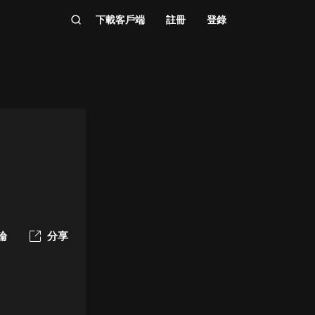
下載客戶端
註冊
登錄
論
分享