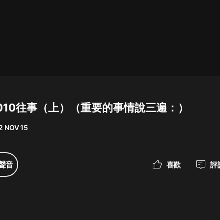
最佳女婿｜都市異能多人有聲劇｜一
種侃侃｜有聲小說
一種侃侃
米小圈上學記:一二三年級 | 暢銷出版
物
010往事（上）（重要的事情說三遍：）
米小圈
2 NOV 15
破壞者聯盟篇1-4季·猴子警長科學探
案記|寶寶巴士
寶寶巴士
聲音
喜歡
評
大奉打更人丨頭陀淵領銜多人有聲
劇|暢聽全集|王鶴棣、田曦薇主演影
視劇原著|賣報小郎君
頭陀淵講故事
總有這樣的歌只想一個人聽