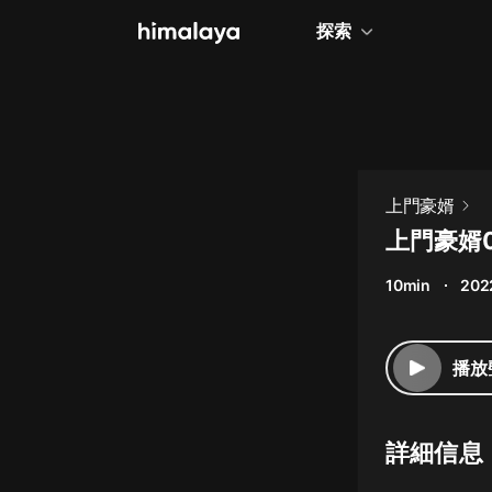
探索
全部
小說
個人成長
上門豪婿
相聲評書
上門豪婿
兒童
10min
202
歷史
情感治愈
播放
健康養生
商業財經
詳細信息
廣播劇