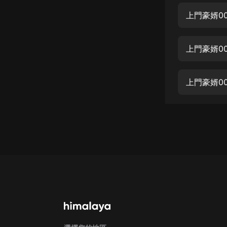
經典名著
人物傳記
電影
上門豪婿0
生活
英語
日語
課程
少兒教育
二次元
教育培訓
IT科技
汽車