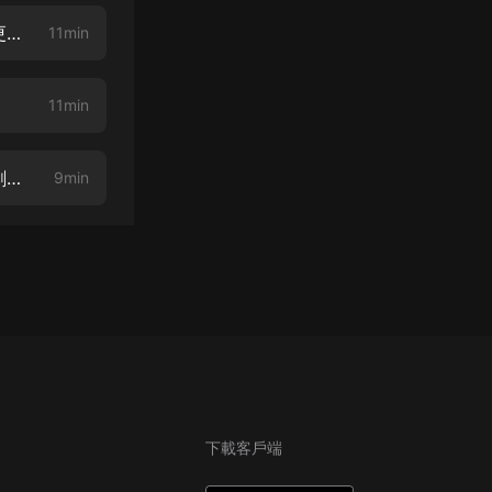
上門豪婿006眼光不怎樣（上）（主頁搜索《上門豪婿》VIP完本版，聽的更爽哦！）
11min
11min
上門豪婿008買衣服（上）（本書為慢更版，VIP版點擊簡介書名即收聽，劇情早知道）
9min
下載客戶端