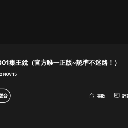
最佳女婿｜都市異能多人有聲劇｜一
種侃侃｜有聲小說
一種侃侃
米小圈上學記:一二三年級 | 暢銷出版
物
001集王銳（官方唯一正版~認準不迷路！）
米小圈
2 NOV 15
破壞者聯盟篇1-4季·猴子警長科學探
案記|寶寶巴士
寶寶巴士
聲音
喜歡
評
大奉打更人丨頭陀淵領銜多人有聲
劇|暢聽全集|王鶴棣、田曦薇主演影
視劇原著|賣報小郎君
頭陀淵講故事
總有這樣的歌只想一個人聽