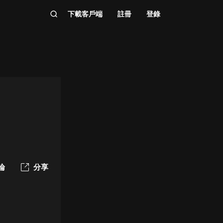
下載客戶端
註冊
登錄
論
分享