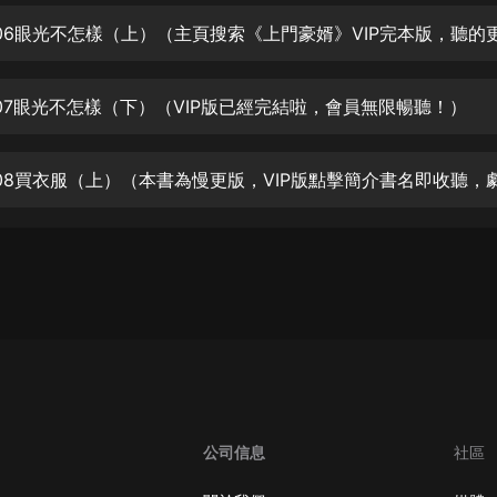
生命科學篇1-2·猴子警長科學探案記|
寶寶巴士科普
寶寶巴士
【新民間劇場】我的老千江湖｜ 有聲
07眼光不怎樣（下）（VIP版已經完結啦，會員無限暢聽！）
的紫襟｜ 魔幻千手
有聲的紫襟
《夜色鋼琴曲》
夜色鋼琴曲趙海洋
太荒吞天訣丨熱血玄幻丨紫襟領銜有
聲劇
有聲的紫襟
嫡女貴嫁 | 一刀蘇蘇團隊制作 | 古言
宮鬥重生爽文 多人有聲劇
一刀蘇蘇
中國大案紀實 | 每日一驚案！真實案
公司信息
社區
件恐怖刑偵尚文
大舌頭尚文