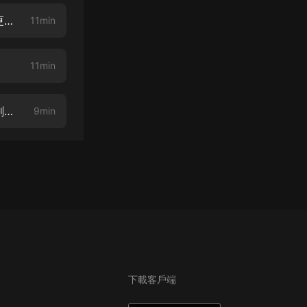
上門豪婿006眼光不怎樣（上）（主頁搜索《上門豪婿》VIP完本版，聽的更爽哦！）
11min
11min
上門豪婿008買衣服（上）（本書為慢更版，VIP版點擊簡介書名即收聽，劇情早知道）
9min
下載客戶端