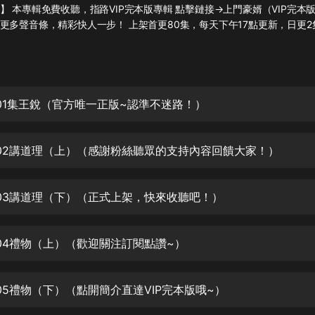
灰姑娘音樂
】 本專輯免費收聽，指路VIP完本版專輯 點擊鏈接→上門豪婿（VIP完本
更多聲音條，精彩快人一步！ 上架首更80集，每天下午17點更新，日更2
郭德綱於謙相聲全集
德雲社郭德綱相聲VIP
安全警長啦咘啦哆·假期篇|新篇章加
01集王銳（官方唯一正版~認準不迷路！）
更|寶寶巴士故事
寶寶巴士
02講道理（上）（感謝粉絲聽眾的支持內容回饋大家！）
凡人修仙傳|楊洋主演影視原著|薑廣
濤配音多播版本
光合積木
03講道理（下）（正式上架，快來收聽吧！）
摸金天師【第一季】（紫襟演播）
有聲的紫襟
04禮物（上）（歡迎關注訂閱點讚~）
無敵六皇子|爆笑穿越|無敵流皇子|安
燃領銜有聲小說
05禮物（下）（點開簡介直達VIP完本版哦~）
安燃