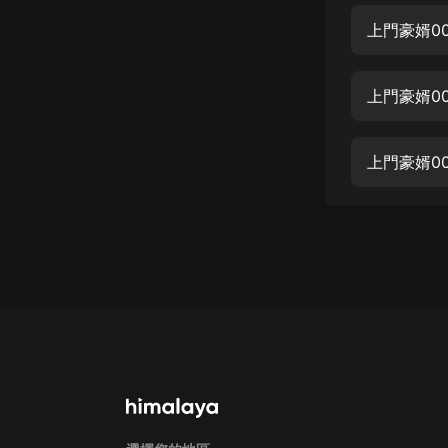
經典名著
人物傳記
電影
上門豪婿0
生活
英語
日語
課程
少兒教育
二次元
教育培訓
IT科技
汽車