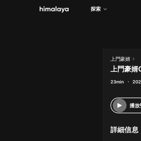
探索
全部
小說
個人成長
上門豪婿
相聲評書
上門豪婿
兒童
23min
202
歷史
情感治愈
播放
健康養生
商業財經
詳細信息
廣播劇