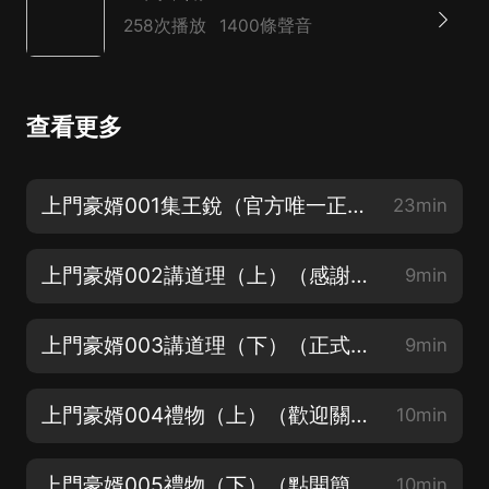
258次播放
1400條聲音
查看更多
上門豪婿001集王銳（官方唯一正版~認準不迷路！）
23min
上門豪婿002講道理（上）（感謝粉絲聽眾的支持內容回饋大家！）
9min
上門豪婿003講道理（下）（正式上架，快來收聽吧！）
9min
上門豪婿004禮物（上）（歡迎關注訂閱點讚~）
10min
上門豪婿005禮物（下）（點開簡介直達VIP完本版哦~）
10min