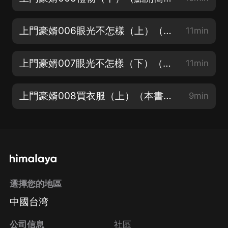
上門豪婿006眼光不怎樣（上）（主頁搜索《上門豪婿》VIP完本版，聽的更爽哦！）
11min
上門豪婿007眼光不怎樣（下）（VIP版已經完結啦，會員無限暢聽！）
11min
上門豪婿008買衣服（上）（本書為慢更版，VIP版點擊簡介書名即收聽，劇情早知道）
9min
選擇您的地區
中國台湾
公司信息
社區