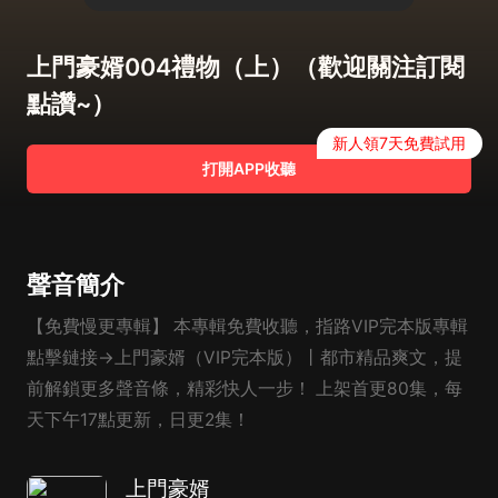
上門豪婿004禮物（上）（歡迎關注訂閱
點讚~）
新人領7天免費試用
打開APP收聽
聲音簡介
【免費慢更專輯】 本專輯免費收聽，指路VIP完本版專輯
點擊鏈接→上門豪婿（VIP完本版）丨都市精品爽文，提
前解鎖更多聲音條，精彩快人一步！ 上架首更80集，每
天下午17點更新，日更2集！
上門豪婿