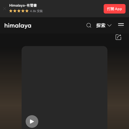
Himalaya-有聲書
打開 App
4.8k 安裝
探索