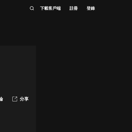
下載客戶端
註冊
登錄
）
論
分享