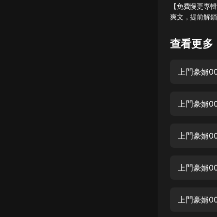
【免費慢更專輯
懸疑
爽文，提前解鎖
科幻
查看更多
好書精講
外語
上門豪婿0
耽美
上門豪婿0
認知思維
人文
上門豪婿0
音樂
粵語
上門豪婿0
頭條
娛樂
上門豪婿0