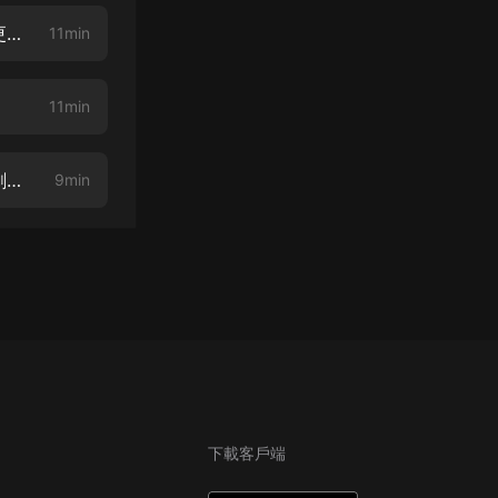
上門豪婿006眼光不怎樣（上）（主頁搜索《上門豪婿》VIP完本版，聽的更爽哦！）
11min
11min
上門豪婿008買衣服（上）（本書為慢更版，VIP版點擊簡介書名即收聽，劇情早知道）
9min
下載客戶端