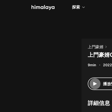
探索
全部
小說
個人成長
上門豪婿
相聲評書
上門豪婿
兒童
9min
2022
歷史
情感治愈
播放
健康養生
商業財經
詳細信息
廣播劇