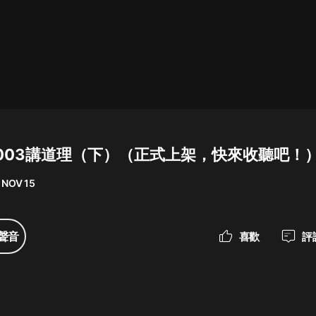
最佳女婿｜都市異能多人有聲劇｜一
種侃侃｜有聲小說
一種侃侃
米小圈上學記:一二三年級 | 暢銷出版
物
003講道理（下）（正式上架，快來收聽吧！
米小圈
 NOV 15
破壞者聯盟篇1-4季·猴子警長科學探
案記|寶寶巴士
寶寶巴士
聲音
喜歡
評
大奉打更人丨頭陀淵領銜多人有聲
劇|暢聽全集|王鶴棣、田曦薇主演影
視劇原著|賣報小郎君
頭陀淵講故事
總有這樣的歌只想一個人聽