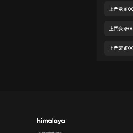
經典名著
人物傳記
電影
上門豪婿0
生活
英語
日語
課程
少兒教育
二次元
教育培訓
IT科技
汽車