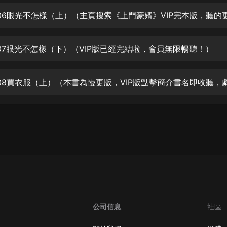
生命科學篇1-2·猴子警長科學探案記|
寶寶巴士科普
寶寶巴士
【新民間劇場】我的老千江湖｜ 有聲
07眼光不怎樣（下）（VIP版已經完結啦，會員無限暢聽！）
的紫襟｜ 魔幻千手
有聲的紫襟
《夜色鋼琴曲》
夜色鋼琴曲趙海洋
太荒吞天訣丨熱血玄幻丨紫襟領銜有
聲劇
有聲的紫襟
嫡女貴嫁 | 一刀蘇蘇團隊制作 | 古言
宮鬥重生爽文 多人有聲劇
一刀蘇蘇
中國大案紀實 | 每日一驚案！真實案
公司信息
社區
件恐怖刑偵尚文
大舌頭尚文