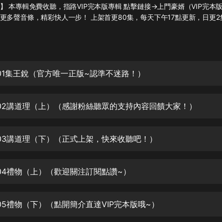
灰姑娘音樂
】 本專輯免費收聽，指路VIP完本版專輯 點擊鏈接→上門豪婿（VIP完本
更多聲音條，精彩快人一步！ 上架首更80集，每天下午17點更新，日更2
郭德綱於謙相聲全集
德雲社郭德綱相聲VIP
安全警長啦咘啦哆·假期篇|新篇章加
01集王銳（官方唯一正版~認準不迷路！）
更|寶寶巴士故事
寶寶巴士
02講道理（上）（感謝粉絲聽眾的支持內容回饋大家！）
凡人修仙傳|楊洋主演影視原著|薑廣
濤配音多播版本
光合積木
03講道理（下）（正式上架，快來收聽吧！）
摸金天師【第一季】（紫襟演播）
有聲的紫襟
04禮物（上）（歡迎關注訂閱點讚~）
無敵六皇子|爆笑穿越|無敵流皇子|安
燃領銜有聲小說
05禮物（下）（點開簡介直達VIP完本版哦~）
安燃