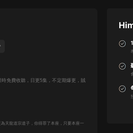
灰姑娘音樂
郭德綱於謙相聲全集
Him
德雲社郭德綱相聲VIP
安全警長啦咘啦哆·假期篇|新篇章加
更|寶寶巴士故事
音
寶寶巴士
凡人修仙傳|楊洋主演影視原著|薑廣
濤配音多播版本
光合積木
日18點限時免費收聽，日更5集，不定期爆更，賊
摸金天師【第一季】（紫襟演播）
有聲的紫襟
無敵六皇子|爆笑穿越|無敵流皇子|安
燃領銜有聲小說
安燃
更為天龍道宗道子，你得罪了本座，只要本座一