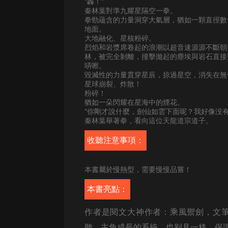
經典名著
“轟！”
秦林葉對準九耀星隔空一拳。
人物傳記
拳勁蘊含的力量洞穿大氣層，猶如一顆直徑數
地面。
大地融化、星核粉碎。
電影
烈焰和岩漿席卷起的浪潮以超音速源源不斷朝
林，被完全剝離，撞擊拋起的塵埃與岩石直接
生活
哢嚓。
毀滅性的力量貫穿星辰，掠過星空，消失在無
英語
星球崩裂、炸散！
粉碎！
日語
猶如一朵閃耀在星海中的煙花。
“你剛才說什麼，劍仙如雲下面呢？我好像没有
課程
秦林葉舉著拳，看向這位天龍道宗道子。
少兒教育
收聽注意事項：
二次元
本書屬於慢熱型，需要慢慢品嘗！
教育培訓
本書亮點：
IT科技
作者是閱文大神作者：乘風禦劍，文
汽車
聽，主角成長的系統，也别具一格，保