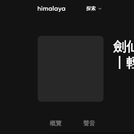
探索
全部
小說
劍
個人成長
丨
相聲評書
兒童
歷史
情感治愈
健康養生
商業財經
概覽
聲音
廣播劇