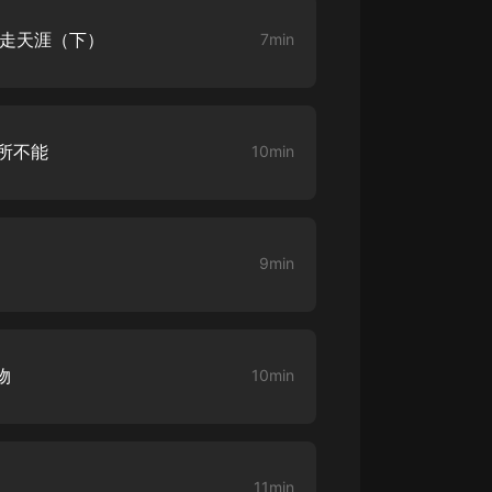
劍走天涯（下）
7min
之所不能
10min
9min
物
10min
11min