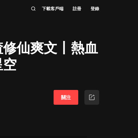
下載客戶端
註冊
登錄
渣修仙爽文丨熱血
星空
關注