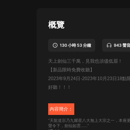
懸疑
科幻
概覽
好書精講
外語
130 小時 53 分鐘
943 聲
耽美
天上劍仙三千萬，見我也須儘低眉！
認知思維
【新品限時免費收聽】
人文
2023年9月24日-2023年10月23
音樂
好聽！！！
粵語
頭條
內容簡介：
娛樂
“天龍道宗乃九耀星八大無上大宗之一，本座
聲令下，劍仙如雲……”