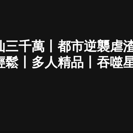
最佳女婿｜都市異能多人有聲劇｜一
種侃侃｜有聲小說
仙三千萬丨都市逆襲虐
一種侃侃
米小圈上學記:一二三年級 | 暢銷出版
輕鬆丨多人精品丨吞噬
物
米小圈
破壞者聯盟篇1-4季·猴子警長科學探
案記|寶寶巴士
寶寶巴士
大奉打更人丨頭陀淵領銜多人有聲
劇|暢聽全集|王鶴棣、田曦薇主演影
視劇原著|賣報小郎君
頭陀淵講故事
總有這樣的歌只想一個人聽