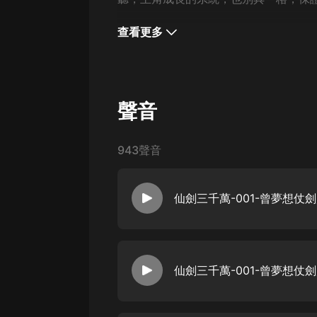
戲曲
查看更多
旅遊
免費專區
暢銷書
聲音
其他
943聲音
仙劍三千萬-001-曾夢想仗
仙劍三千萬-001-曾夢想仗