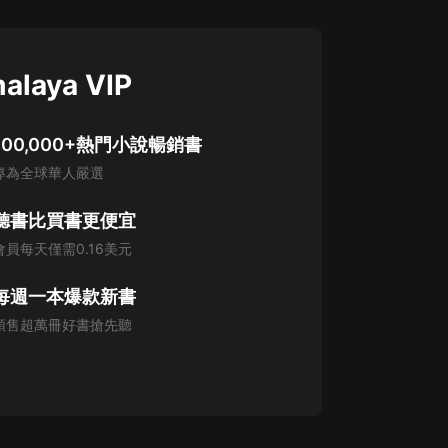
alaya VIP
100,000+熱門小說暢銷書
專為全球華人嚴選
聽書比買書更便宜
會員每天僅需0.16美元
每週一本爆款新書
預售超萬冊好書搶先聽