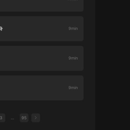
身
9min
9min
9min
3
...
95