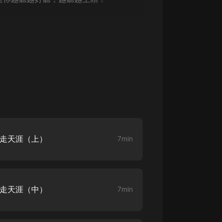
大秦：不裝了，你爹我是秦始皇丨爆
笑穿越丨伍壹劇社多人劇|趙家繼承
人秦朝
伍壹劇社
詭秘之主 | 多人有聲劇丨同名動畫原
著 | 西幻克蘇魯 | 烏賊作品
8082Audio
重生1980：開局迎娶姐姐閨蜜丨頭
陀淵領銜丨重生八零丨精品多人有聲
劇
頭陀淵講故事
成何體統丨雙穿反套路爆笑爽文丨冷
劍走天涯（上）
7min
月淺淺&倔強的小紅丨精品多人有聲
劇
o冷月淺淺o
劍走天涯（中）
7min