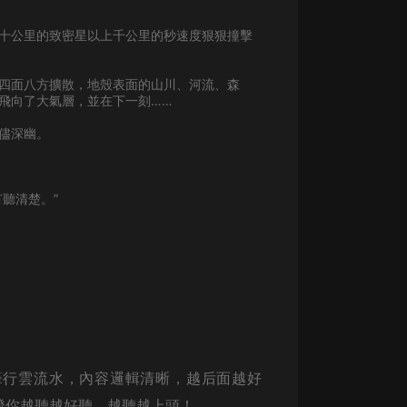
生命科學篇1-2·猴子警長科學探案記|
寶寶巴士科普
十公里的致密星以上千公里的秒速度狠狠撞擊
寶寶巴士
【新民間劇場】我的老千江湖｜ 有聲
四面八方擴散，地殼表面的山川、河流、森
的紫襟｜ 魔幻千手
飛向了大氣層，並在下一刻……
有聲的紫襟
儘深幽。
《夜色鋼琴曲》
夜色鋼琴曲趙海洋
聽清楚。”
太荒吞天訣丨熱血玄幻丨紫襟領銜有
聲劇
有聲的紫襟
嫡女貴嫁 | 一刀蘇蘇團隊制作 | 古言
宮鬥重生爽文 多人有聲劇
一刀蘇蘇
中國大案紀實 | 每日一驚案！真實案
筆行雲流水，內容邏輯清晰，越后面越好
件恐怖刑偵尚文
大舌頭尚文
證你越聽越好聽，越聽越上頭！