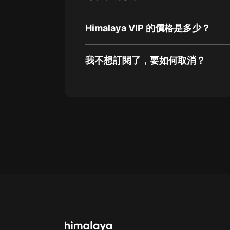
Himalaya VIP 的價格是多少？
我不想訂閱了，要如何取消？
通過網頁端訂閱如何取消？
點擊這裡
通過手機端訂閱如何取消？
Apple Store取消訂閱方法
G