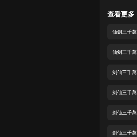
懸疑
查看更多
科幻
仙劍三千萬
好書精講
外語
仙劍三千萬
耽美
認知思維
劍仙三千萬
人文
音樂
劍仙三千萬
粵語
劍仙三千萬-
頭條
娛樂
劍仙三千萬-