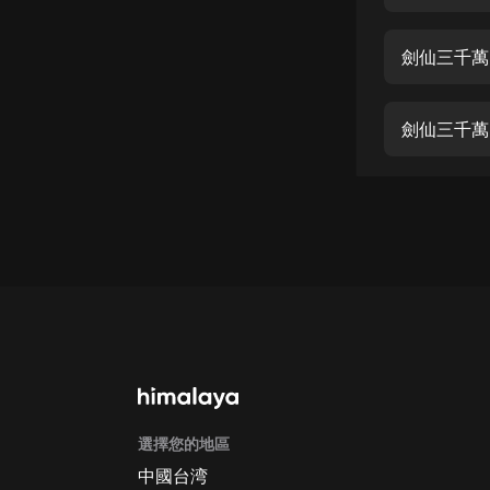
經典名著
人物傳記
劍仙三千萬-
電影
生活
劍仙三千萬-
英語
日語
課程
少兒教育
二次元
教育培訓
IT科技
選擇您的地區
汽車
中國台湾