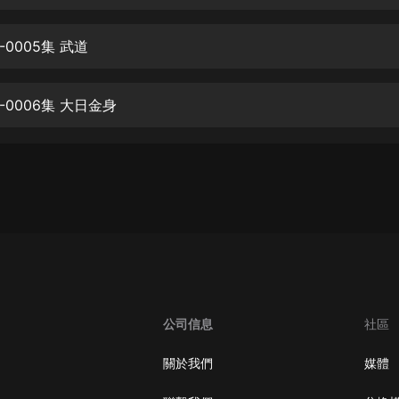
生命科學篇1-2·猴子警長科學探案記|
寶寶巴士科普
寶寶巴士
0005集 武道
【新民間劇場】我的老千江湖｜ 有聲
的紫襟｜ 魔幻千手
0006集 大日金身
有聲的紫襟
《夜色鋼琴曲》
夜色鋼琴曲趙海洋
太荒吞天訣丨熱血玄幻丨紫襟領銜有
聲劇
有聲的紫襟
嫡女貴嫁 | 一刀蘇蘇團隊制作 | 古言
宮鬥重生爽文 多人有聲劇
公司信息
社區
一刀蘇蘇
中國大案紀實 | 每日一驚案！真實案
關於我們
媒體
件恐怖刑偵尚文
大舌頭尚文