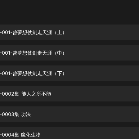
灰姑娘音樂
郭德綱於謙相聲全集
德雲社郭德綱相聲VIP
-001-曾夢想仗劍走天涯（上）
安全警長啦咘啦哆·假期篇|新篇章加
更|寶寶巴士故事
-001-曾夢想仗劍走天涯（中）
寶寶巴士
凡人修仙傳|楊洋主演影視原著|薑廣
濤配音多播版本
-001-曾夢想仗劍走天涯（下）
光合積木
-0002集-能人之所不能
摸金天師【第一季】（紫襟演播）
有聲的紫襟
0003集 功法
無敵六皇子|爆笑穿越|無敵流皇子|安
燃領銜有聲小說
安燃
0004集 魔化生物