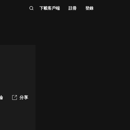
下載客戶端
註冊
登錄
論
分享