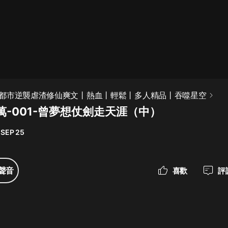
最佳女婿｜都市異能多人有聲劇｜一
種侃侃｜有聲小說
一種侃侃
米小圈上學記:一二三年級 | 暢銷出版
都市逆襲虐渣修仙爽文丨熱血丨輕鬆丨多人精品丨吞噬星空
物
萬-001-曾夢想仗劍走天涯（中）
米小圈
 SEP 25
破壞者聯盟篇1-4季·猴子警長科學探
案記|寶寶巴士
寶寶巴士
聲音
喜歡
評
大奉打更人丨頭陀淵領銜多人有聲
劇|暢聽全集|王鶴棣、田曦薇主演影
視劇原著|賣報小郎君
頭陀淵講故事
總有這樣的歌只想一個人聽