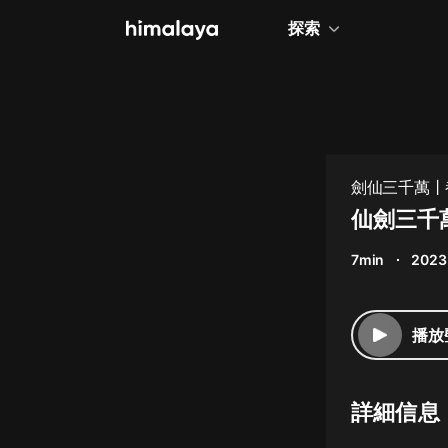
探索
全部
小說
個人成長
劍仙三千萬丨
相聲評書
仙劍三千
兒童
7min
2023
歷史
情感治愈
播放
健康養生
商業財經
詳細信息
廣播劇