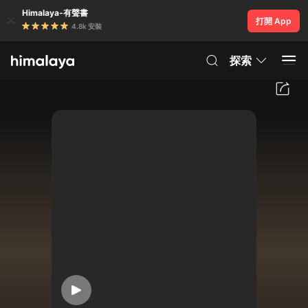
Himalaya-有聲書
打開 App
4.8k 安裝
探索