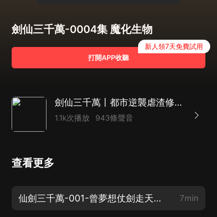
劍仙三千萬-0004集 魔化生物
新人領7天免費試用
打開APP收聽
劍仙三千萬丨都市逆襲虐渣修仙爽文丨熱血丨輕鬆丨多人精品丨吞噬星空
1.1k次播放
943條聲音
查看更多
仙劍三千萬-001-曾夢想仗劍走天涯（上）
7min