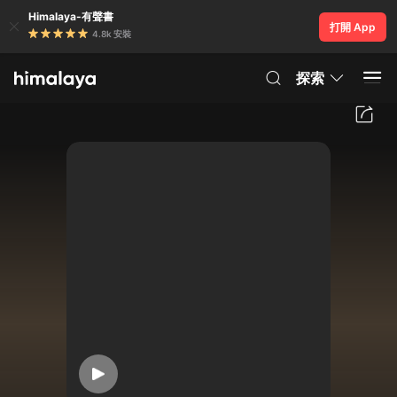
Himalaya-有聲書
打開 App
4.8k 安裝
探索