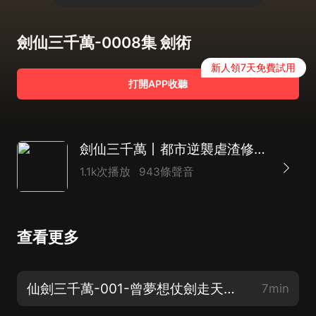
劍仙三千萬-0008集 劍術
新人領7天免費試用
打開APP收聽
劍仙三千萬丨都市逆襲虐渣修仙爽文丨熱血丨輕鬆丨多人精品丨吞噬星空
1.1k次播放
943條聲音
查看更多
仙劍三千萬-001-曾夢想仗劍走天涯（上）
7min