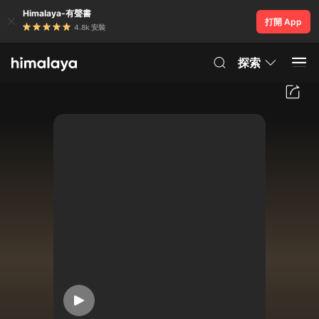
Himalaya-有聲書
打開 App
4.8k 安裝
探索