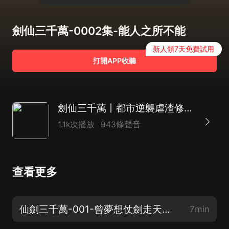
劍仙三千萬-0002集-能人之所不能
新人領7天免費試用
打開APP收聽
劍仙三千萬丨都市逆襲虐渣修仙爽文丨熱血丨輕鬆丨多人精品丨吞噬星空
1.1k次播放
943條聲音
查看更多
仙劍三千萬-001-曾夢想仗劍走天涯（上）
7min