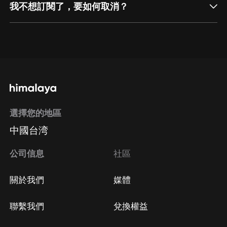
我不想訂閱了，要如何取消？
通過網頁端訂閱如何取消？
點擊這裡
通過手機端訂閱如何取消？
選擇您的地區
Apple Store取消訂閱
中國台湾
方法
Google Play取消訂閱方法
公司信息
社區
關於我們
媒體
聯繫我們
兌換權益