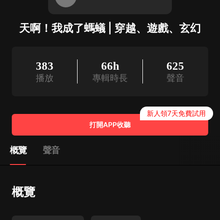
天啊！我成了螞蟻 | 穿越、遊戲、玄幻
383
66h
625
播放
專輯時長
聲音
新人領7天免費試用
打開APP收聽
概覽
聲音
概覽