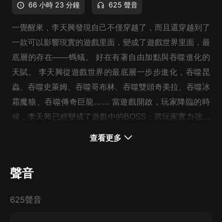
66 小時 23 分鐘
625 聲音
一覺醒來，李天興發現自己不僅穿越了，而且還穿越到了
一款可以影響現實的遊戲里面，變成了遊戲世界里面，最
底層的存在——螞蟻。 好在有著自由加點與吞噬進化的
天賦。 李天興從遊戲世界的最底層一步步進化，吞噬昆
蟲、吞噬史萊姆、吞噬哥布林、吞噬雙頭奇美拉、吞噬冰
霜魔狼、吞噬傳奇巨龍…… 當遊戲開啟，玩家降臨的時
候，李天興已經變成了遊戲中的BOSS；當玩家實力強盛
起來的時候，李天興已經吞噬數不勝數的生物，變成了深
查看更多
淵里的大魔神。 當遊戲和現實聯通的時候，李天興一步
跨出。 下一刻—— 深淵降臨！！！
聲音
625聲音