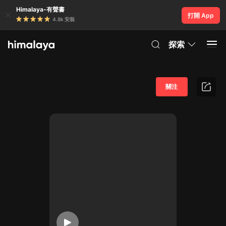
Himalaya-有聲書
打開 App
4.8k 安裝
探索
關注