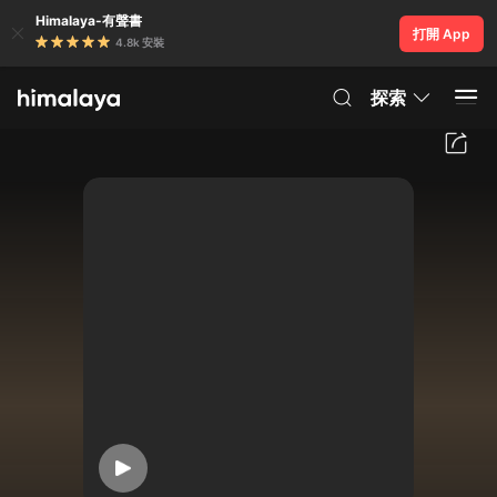
Himalaya-有聲書
打開 App
4.8k 安裝
探索