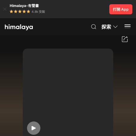
Himalaya-有聲書
打開 App
4.8k 安裝
探索