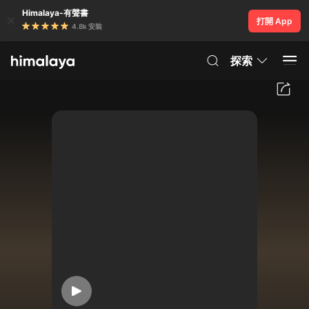
Himalaya-有聲書
打開 App
4.8k 安裝
探索