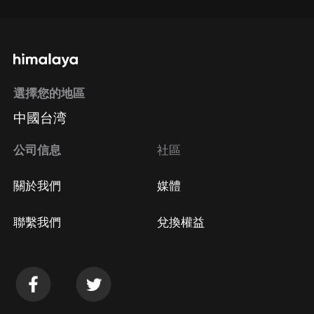
選擇您的地區
中國台湾
公司信息
社區
關於我們
媒體
聯繫我們
兌換權益