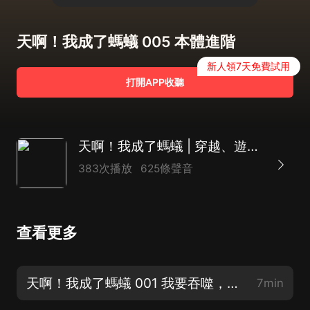
天啊！我成了螞蟻 005 本體進階
新人領7天免費試用
打開APP收聽
天啊！我成了螞蟻 | 穿越、遊戲、玄幻
383次播放
625條聲音
查看更多
天啊！我成了螞蟻 001 我要吞噬，我要進化
7min