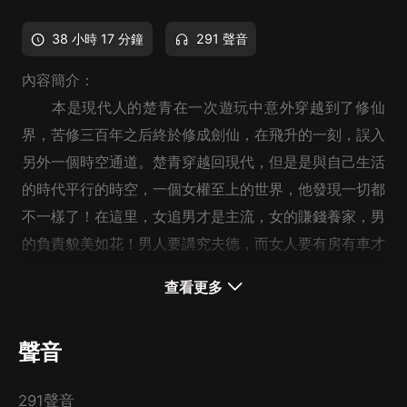
38 小時 17 分鐘
291 聲音
內容簡介：
本是現代人的楚青在一次遊玩中意外穿越到了修仙
界，苦修三百年之后終於修成劍仙，在飛升的一刻，誤入
另外一個時空通道。楚青穿越回現代，但是是與自己生活
的時代平行的時空，一個女權至上的世界，他發現一切都
不一樣了！在這里，女追男才是主流，女的賺錢養家，男
的負責貌美如花！男人要講究夫德，而女人要有房有車才
能娶到男人，甚至女人被男人養，也會被說是吃軟飯？尼
查看更多
瑪喲，甚至還有一群女人整天想著怎麼去泡仔！身為“校
花”的楚青走在大街上，那個回頭率高哦！可是，憑什麼
聲音
說好女不跟男鬥？男子無才便是德？男兒小丈夫，頭發
短，見識也短！作為一個會修仙的男人，楚青覺得有必要
291聲音