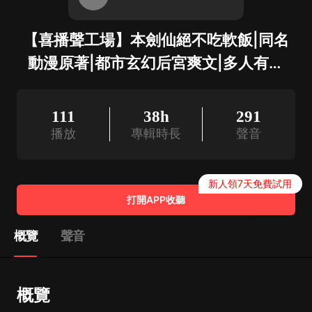
【喜播聲工場】本劍仙絕不吃軟飯|同名
動漫原著|都市玄幻后宮爽文|多人有聲
劇
111
38h
291
播放
專輯時長
聲音
新人領7天免費試用
打開APP收聽
概覽
聲音
概覽