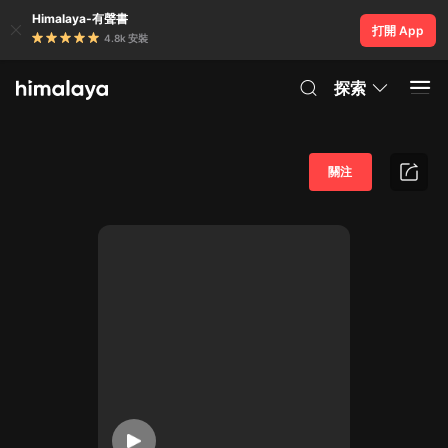
Himalaya-有聲書
打開 App
4.8k 安裝
探索
關注