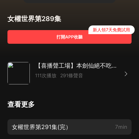
女權世界第289集
新人領7天免費試用
打開APP收聽
【喜播聲工場】本劍仙絕不吃軟飯|同名動漫原著|都市玄幻后宮爽文|多人有聲劇
111次播放
291條聲音
查看更多
女權世界第291集(完）
7min