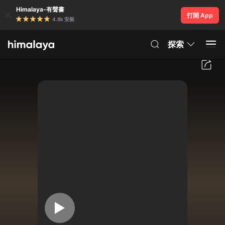
Himalaya-有聲書
打開 App
4.8k 安裝
探索