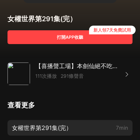
女權世界第291集(完）
新人領7天免費試用
打開APP收聽
【喜播聲工場】本劍仙絕不吃軟飯|同名動漫原著|都市玄幻后宮爽文|多人有聲劇
111次播放
291條聲音
查看更多
女權世界第291集(完）
7min