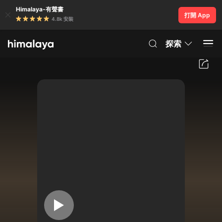
Himalaya-有聲書
打開 App
4.8k 安裝
探索