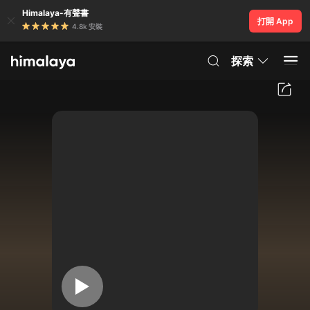
Himalaya-有聲書
打開 App
4.8k 安裝
探索