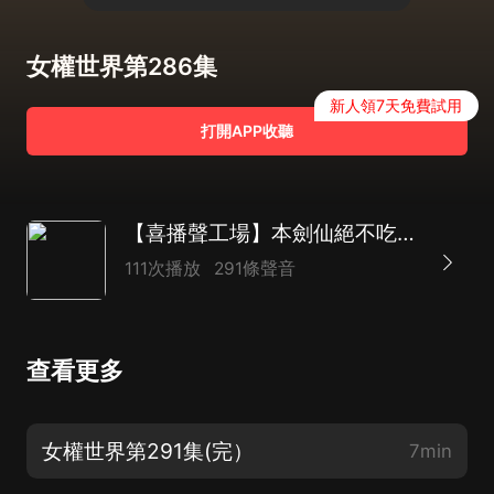
女權世界第286集
新人領7天免費試用
打開APP收聽
【喜播聲工場】本劍仙絕不吃軟飯|同名動漫原著|都市玄幻后宮爽文|多人有聲劇
111次播放
291條聲音
查看更多
女權世界第291集(完）
7min