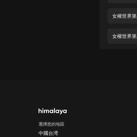
經典名著
人物傳記
女權世界第
電影
生活
女權世界第
英語
日語
課程
少兒教育
二次元
教育培訓
IT科技
選擇您的地區
汽車
中國台湾