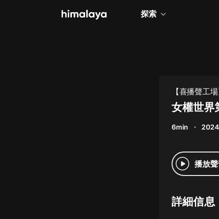
探索
全部
小說
個人成長
【喜播聲工場
相聲評書
女權世界
兒童
6min
2024
歷史
情感治愈
播放聲
健康養生
商業財經
詳細信息
廣播劇