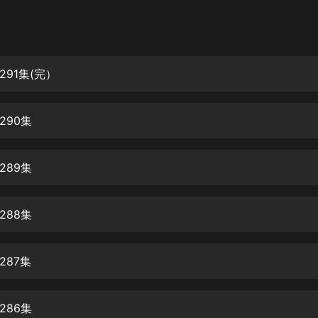
灰姑娘音樂
郭德綱於謙相聲全集
德雲社郭德綱相聲VIP
91集(完）
安全警長啦咘啦哆·假期篇|新篇章加
更|寶寶巴士故事
290集
寶寶巴士
凡人修仙傳|楊洋主演影視原著|薑廣
濤配音多播版本
289集
光合積木
288集
摸金天師【第一季】（紫襟演播）
有聲的紫襟
287集
無敵六皇子|爆笑穿越|無敵流皇子|安
燃領銜有聲小說
安燃
286集