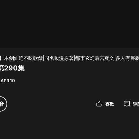
最佳女婿｜都市異能多人有聲劇｜一
種侃侃｜有聲小說
一種侃侃
米小圈上學記:一二三年級 | 暢銷出版
】本劍仙絕不吃軟飯|同名動漫原著|都市玄幻后宮爽文|多人有聲
物
第290集
米小圈
 APR 19
破壞者聯盟篇1-4季·猴子警長科學探
案記|寶寶巴士
寶寶巴士
音
喜歡
評
大奉打更人丨頭陀淵領銜多人有聲
劇|暢聽全集|王鶴棣、田曦薇主演影
視劇原著|賣報小郎君
頭陀淵講故事
總有這樣的歌只想一個人聽