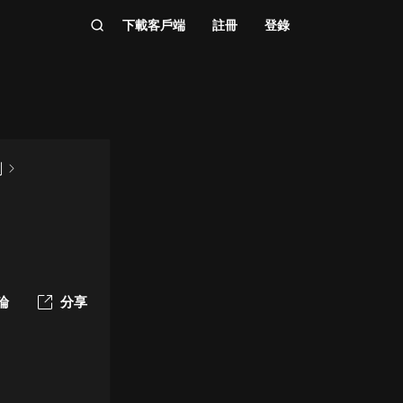
下載客戶端
註冊
登錄
劇
論
分享