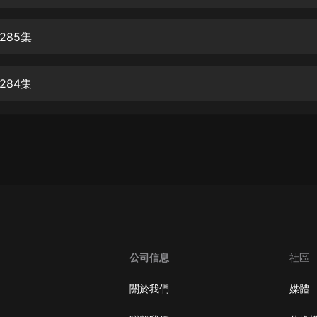
生命科學篇1-2·猴子警長科學探案記|
寶寶巴士科普
寶寶巴士
285集
【新民間劇場】我的老千江湖｜ 有聲
的紫襟｜ 魔幻千手
284集
有聲的紫襟
《夜色鋼琴曲》
夜色鋼琴曲趙海洋
太荒吞天訣丨熱血玄幻丨紫襟領銜有
聲劇
有聲的紫襟
嫡女貴嫁 | 一刀蘇蘇團隊制作 | 古言
宮鬥重生爽文 多人有聲劇
公司信息
社區
一刀蘇蘇
中國大案紀實 | 每日一驚案！真實案
關於我們
媒體
件恐怖刑偵尚文
大舌頭尚文