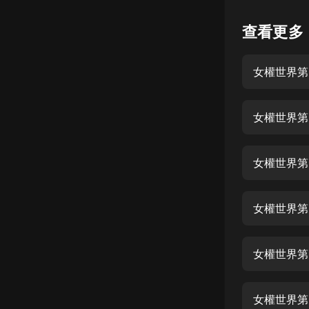
懸疑
查看更多
科幻
女權世界第2
好書精講
外語
女權世界第
耽美
認知思維
女權世界第
人文
音樂
女權世界第
粵語
女權世界第
頭條
娛樂
女權世界第