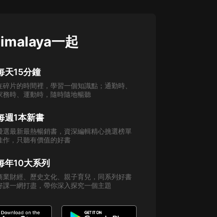
imalaya一起
每天15分鐘
在碎片的時間裡，學習一個知識點；通勤時、
家務時、運動時，隨時隨地暢聽
每週1本新書
優選最新最熱暢銷書，資深編輯精心挑選榜單
佳作，只聽有價值的好書
每年10大系列
商業財經、歷史文化、親子育兒，同系列好書
好課一網打盡，帶你深入探究一個主題