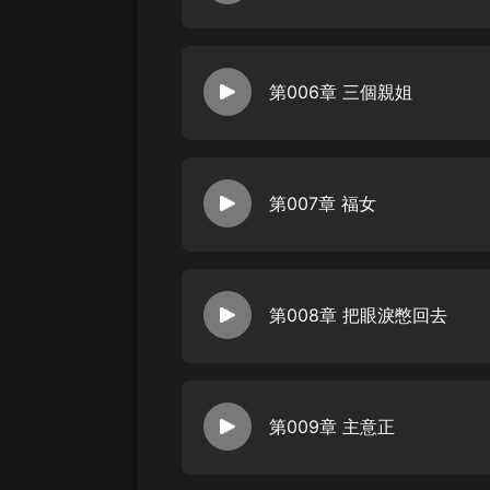
戲曲
旅遊
第006章 三個親姐
免費專區
暢銷書
其他
第007章 福女
第008章 把眼淚憋回去
第009章 主意正