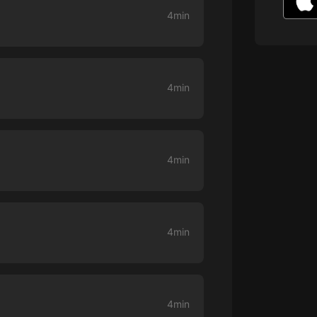
生命科學篇1-2·猴子警長科學探案記|
4min
寶寶巴士科普
寶寶巴士
【新民間劇場】我的老千江湖｜ 有聲
的紫襟｜ 魔幻千手
4min
有聲的紫襟
《夜色鋼琴曲》
夜色鋼琴曲趙海洋
4min
太荒吞天訣丨熱血玄幻丨紫襟領銜有
聲劇
有聲的紫襟
嫡女貴嫁 | 一刀蘇蘇團隊制作 | 古言
4min
宮鬥重生爽文 多人有聲劇
一刀蘇蘇
中國大案紀實 | 每日一驚案！真實案
件恐怖刑偵尚文
4min
大舌頭尚文