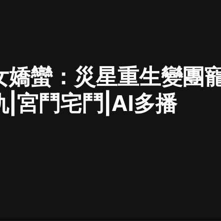
最佳女婿｜都市異能多人有聲劇｜一
種侃侃｜有聲小說
女嬌蠻：災星重生變團寵
一種侃侃
米小圈上學記:一二三年級 | 暢銷出版
仇|宮鬥宅鬥|AI多播
物
米小圈
破壞者聯盟篇1-4季·猴子警長科學探
案記|寶寶巴士
寶寶巴士
大奉打更人丨頭陀淵領銜多人有聲
劇|暢聽全集|王鶴棣、田曦薇主演影
視劇原著|賣報小郎君
頭陀淵講故事
總有這樣的歌只想一個人聽