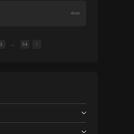
4min
3
...
54