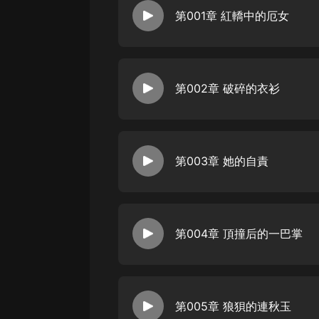
經典名著
第001章 紅轎中的厄女
人物傳記
電影
生活
第002章 破碎的衣衫
英語
日語
第003章 她的自責
課程
少兒教育
二次元
第004章 頂撞后的一巴掌
教育培訓
IT科技
汽車
第005章 狼狽的連秋玉