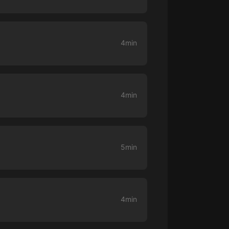
大秦：不裝了，你爹我是秦始皇丨爆
笑穿越丨伍壹劇社多人劇|趙家繼承
人秦朝
伍壹劇社
4min
詭秘之主 | 多人有聲劇丨同名動畫原
著 | 西幻克蘇魯 | 烏賊作品
8082Audio
4min
重生1980：開局迎娶姐姐閨蜜丨頭
陀淵領銜丨重生八零丨精品多人有聲
劇
頭陀淵講故事
成何體統丨雙穿反套路爆笑爽文丨冷
5min
月淺淺&倔強的小紅丨精品多人有聲
劇
o冷月淺淺o
4min