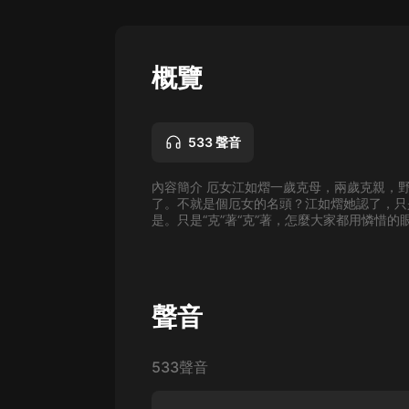
懸疑
科幻
概覽
好書精講
外語
533 聲音
耽美
內容簡介 厄女江如熠一歲克母，兩歲克親，
認知思維
了。不就是個厄女的名頭？江如熠她認了，只
是。只是“克”著“克”著，怎麼大家都用憐惜的
人文
音樂
粵語
聲音
頭條
533聲音
娛樂