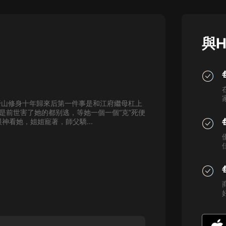
灰姑娘音樂
郭德綱於謙相聲全集
與H
德雲社郭德綱相聲VIP
安全警長啦咘啦哆·假期篇|新篇章加
更|寶寶巴士故事
寶寶巴士
野山修身十年歸來后第一件事是和江府繼母杠上
凡人修仙傳|楊洋主演影視原著|薑廣
是前世害了她的都别逃，等她一個一個“克”死便
濤配音多播版本
眼神看她，姐姐寵著，師父驕...
光合積木
摸金天師【第一季】（紫襟演播）
有聲的紫襟
無敵六皇子|爆笑穿越|無敵流皇子|安
燃領銜有聲小說
安燃