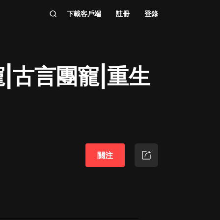
下載客戶端
註冊
登錄
|古言團寵|重生
關注