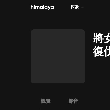
探索
全部
小說
將
個人成長
復
相聲評書
兒童
歷史
情感治愈
健康養生
商業財經
概覽
聲音
廣播劇