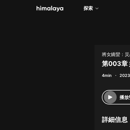
探索
全部
小說
個人成長
將女嬌蠻：災星
相聲評書
第003章
兒童
4min
2023
歷史
情感治愈
播放
健康養生
商業財經
詳細信息
廣播劇