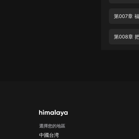
經典名著
人物傳記
第007章 
電影
生活
第008章
英語
日語
課程
少兒教育
二次元
教育培訓
IT科技
選擇您的地區
汽車
中國台湾