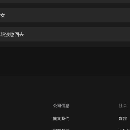
生命科學篇1-2·猴子警長科學探案記|
寶寶巴士科普
寶寶巴士
福女
【新民間劇場】我的老千江湖｜ 有聲
的紫襟｜ 魔幻千手
 把眼淚憋回去
有聲的紫襟
《夜色鋼琴曲》
夜色鋼琴曲趙海洋
太荒吞天訣丨熱血玄幻丨紫襟領銜有
聲劇
有聲的紫襟
嫡女貴嫁 | 一刀蘇蘇團隊制作 | 古言
宮鬥重生爽文 多人有聲劇
公司信息
社區
一刀蘇蘇
中國大案紀實 | 每日一驚案！真實案
關於我們
媒體
件恐怖刑偵尚文
大舌頭尚文