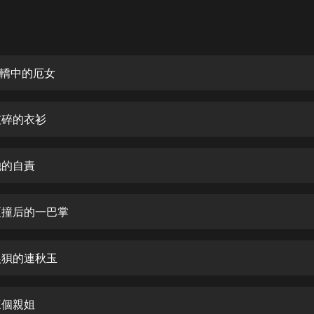
灰姑娘音樂
郭德綱於謙相聲全集
德雲社郭德綱相聲VIP
紅轎中的厄女
安全警長啦咘啦哆·假期篇|新篇章加
更|寶寶巴士故事
破碎的衣衫
寶寶巴士
凡人修仙傳|楊洋主演影視原著|薑廣
濤配音多播版本
她的自責
光合積木
 頂撞后的一巴掌
摸金天師【第一季】（紫襟演播）
有聲的紫襟
 狼狽的連秋玉
無敵六皇子|爆笑穿越|無敵流皇子|安
燃領銜有聲小說
安燃
三個親姐