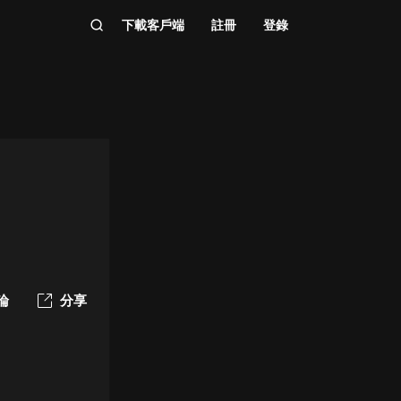
下載客戶端
註冊
登錄
論
分享