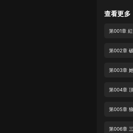
懸疑
查看更多
科幻
第001章 
好書精講
外語
第002章 
耽美
認知思維
第003章 
人文
音樂
第004章
粵語
第005章
頭條
娛樂
第006章 