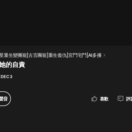
最佳女婿｜都市異能多人有聲劇｜一
種侃侃｜有聲小說
一種侃侃
米小圈上學記:一二三年級 | 暢銷出版
重生變團寵|古言團寵|重生復仇|宮鬥宅鬥|AI多播
物
 她的自責
米小圈
 DEC 3
破壞者聯盟篇1-4季·猴子警長科學探
案記|寶寶巴士
寶寶巴士
聲音
喜歡
評
大奉打更人丨頭陀淵領銜多人有聲
劇|暢聽全集|王鶴棣、田曦薇主演影
視劇原著|賣報小郎君
頭陀淵講故事
總有這樣的歌只想一個人聽