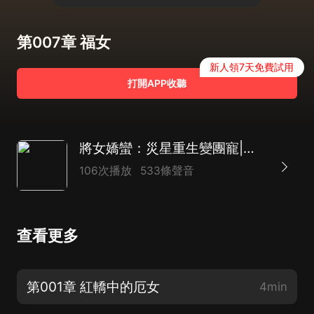
第007章 福女
新人領7天免費試用
打開APP收聽
將女嬌蠻：災星重生變團寵|古言團寵|重生復仇|宮鬥宅鬥|AI多播
106次播放
533條聲音
查看更多
第001章 紅轎中的厄女
4min