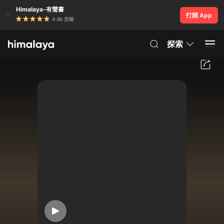
Himalaya-有聲書
打開 App
4.8k 安裝
探索