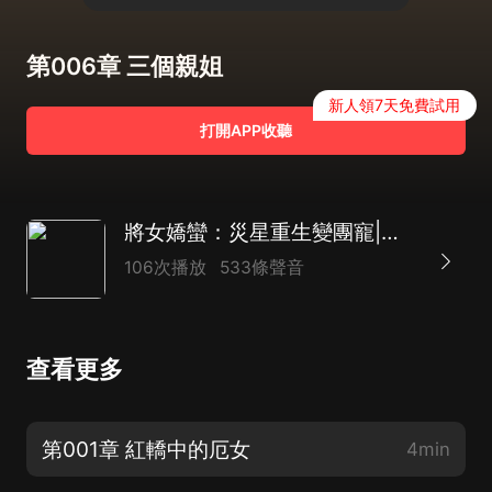
第006章 三個親姐
新人領7天免費試用
打開APP收聽
將女嬌蠻：災星重生變團寵|古言團寵|重生復仇|宮鬥宅鬥|AI多播
106次播放
533條聲音
查看更多
第001章 紅轎中的厄女
4min