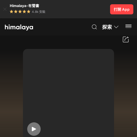
Himalaya-有聲書
打開 App
4.8k 安裝
探索