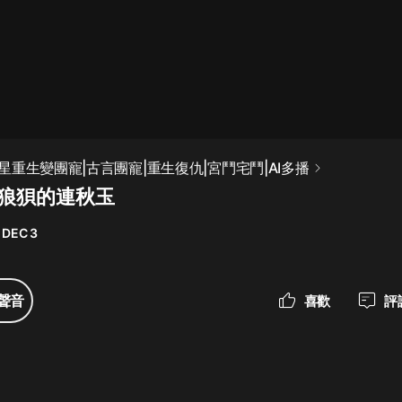
最佳女婿｜都市異能多人有聲劇｜一
種侃侃｜有聲小說
一種侃侃
米小圈上學記:一二三年級 | 暢銷出版
重生變團寵|古言團寵|重生復仇|宮鬥宅鬥|AI多播
物
 狼狽的連秋玉
米小圈
 DEC 3
破壞者聯盟篇1-4季·猴子警長科學探
案記|寶寶巴士
寶寶巴士
聲音
喜歡
評
大奉打更人丨頭陀淵領銜多人有聲
劇|暢聽全集|王鶴棣、田曦薇主演影
視劇原著|賣報小郎君
頭陀淵講故事
總有這樣的歌只想一個人聽