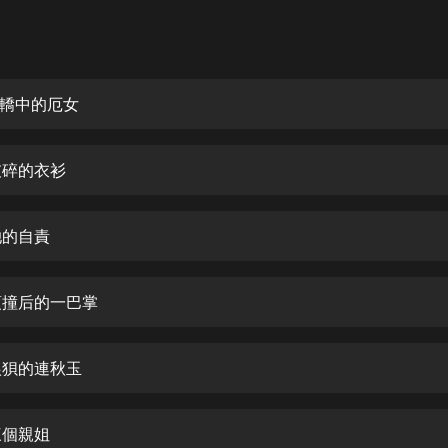
灰姑娘音樂
郭德綱於謙相聲全集
德雲社郭德綱相聲VIP
紅轎中的厄女
安全警長啦咘啦哆·假期篇|新篇章加
更|寶寶巴士故事
破碎的衣衫
寶寶巴士
凡人修仙傳|楊洋主演影視原著|薑廣
濤配音多播版本
她的自責
光合積木
 頂撞后的一巴掌
摸金天師【第一季】（紫襟演播）
有聲的紫襟
 狼狽的連秋玉
無敵六皇子|爆笑穿越|無敵流皇子|安
燃領銜有聲小說
安燃
三個親姐