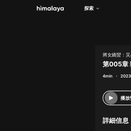
探索
全部
小說
個人成長
將女嬌蠻：災星
相聲評書
第005章
兒童
4min
2023
歷史
情感治愈
播放
健康養生
商業財經
詳細信息
廣播劇