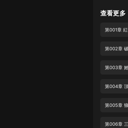
懸疑
查看更多
科幻
第001章 
好書精講
外語
第002章 
耽美
認知思維
第003章 
人文
音樂
第004章
粵語
第005章
頭條
娛樂
第006章 