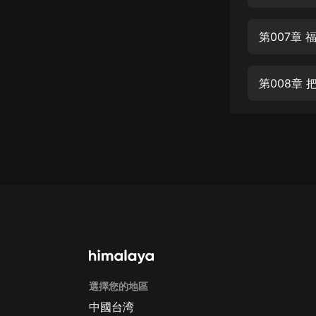
經典名著
人物傳記
第007章 
電影
生活
第008章
英語
日語
課程
少兒教育
二次元
教育培訓
IT科技
選擇您的地區
汽車
中國台湾