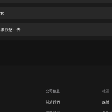
生命科學篇1-2·猴子警長科學探案記|
寶寶巴士科普
寶寶巴士
福女
【新民間劇場】我的老千江湖｜ 有聲
的紫襟｜ 魔幻千手
 把眼淚憋回去
有聲的紫襟
《夜色鋼琴曲》
夜色鋼琴曲趙海洋
太荒吞天訣丨熱血玄幻丨紫襟領銜有
聲劇
有聲的紫襟
嫡女貴嫁 | 一刀蘇蘇團隊制作 | 古言
宮鬥重生爽文 多人有聲劇
公司信息
社區
一刀蘇蘇
中國大案紀實 | 每日一驚案！真實案
關於我們
媒體
件恐怖刑偵尚文
大舌頭尚文