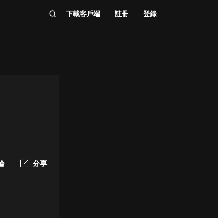
下載客戶端
註冊
登錄
論
分享