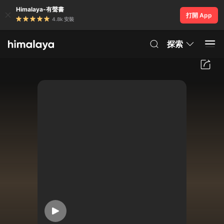
Himalaya-有聲書
打開 App
4.8k 安裝
探索