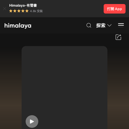
Himalaya-有聲書
打開 App
4.8k 安裝
探索