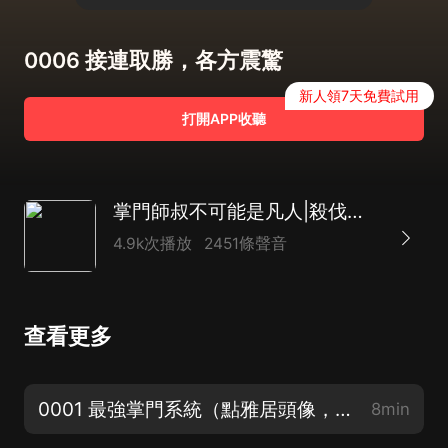
0006 接連取勝，各方震驚
新人領7天免費試用
打開APP收聽
掌門師叔不可能是凡人|殺伐果斷|玄幻多人
4.9k次播放
2451條聲音
查看更多
0001 最強掌門系統（點雅居頭像，進主頁加官方粉絲群，催更加更福利都可以哦！）
8min