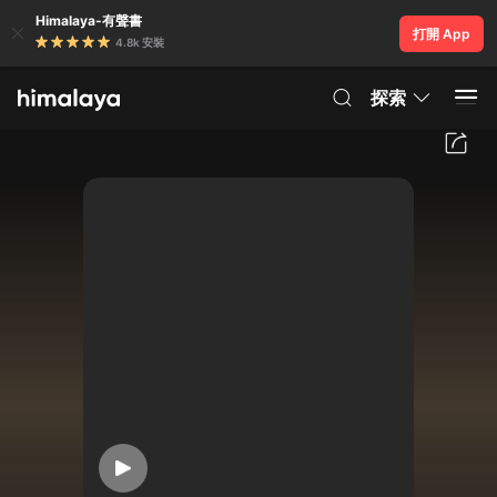
Himalaya-有聲書
打開 App
4.8k 安裝
探索