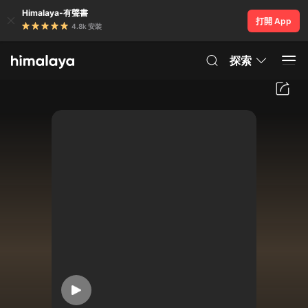
Himalaya-有聲書
打開 App
4.8k 安裝
探索