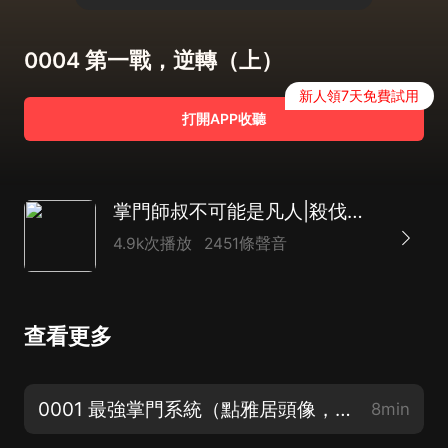
0004 第一戰，逆轉（上）
新人領7天免費試用
打開APP收聽
掌門師叔不可能是凡人|殺伐果斷|玄幻多人
4.9k次播放
2451條聲音
查看更多
0001 最強掌門系統（點雅居頭像，進主頁加官方粉絲群，催更加更福利都可以哦！）
8min