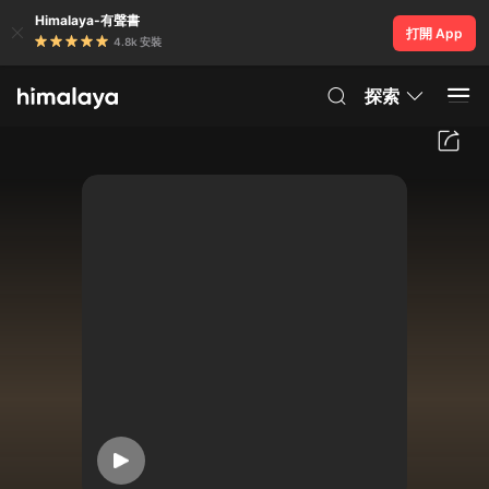
Himalaya-有聲書
打開 App
4.8k 安裝
探索