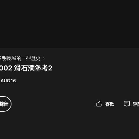
最佳女婿｜都市異能多人有聲劇｜一
種侃侃｜有聲小說
一種侃侃
米小圈上學記:一二三年級 | 暢銷出版
關於明長城的一些歷史
物
002 滑石澗堡考2
米小圈
 AUG 16
破壞者聯盟篇1-4季·猴子警長科學探
案記|寶寶巴士
寶寶巴士
聲音
喜歡
評
大奉打更人丨頭陀淵領銜多人有聲
劇|暢聽全集|王鶴棣、田曦薇主演影
視劇原著|賣報小郎君
頭陀淵講故事
總有這樣的歌只想一個人聽