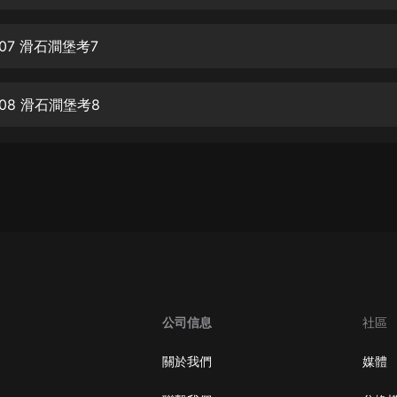
生命科學篇1-2·猴子警長科學探案記|
寶寶巴士科普
寶寶巴士
07 滑石澗堡考7
【新民間劇場】我的老千江湖｜ 有聲
的紫襟｜ 魔幻千手
08 滑石澗堡考8
有聲的紫襟
《夜色鋼琴曲》
夜色鋼琴曲趙海洋
太荒吞天訣丨熱血玄幻丨紫襟領銜有
聲劇
有聲的紫襟
嫡女貴嫁 | 一刀蘇蘇團隊制作 | 古言
宮鬥重生爽文 多人有聲劇
公司信息
社區
一刀蘇蘇
中國大案紀實 | 每日一驚案！真實案
關於我們
媒體
件恐怖刑偵尚文
大舌頭尚文