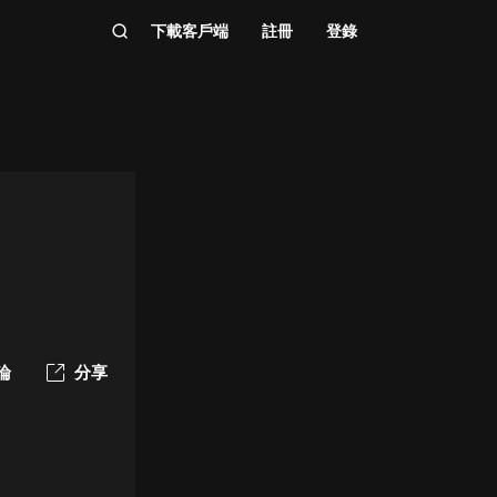
下載客戶端
註冊
登錄
論
分享