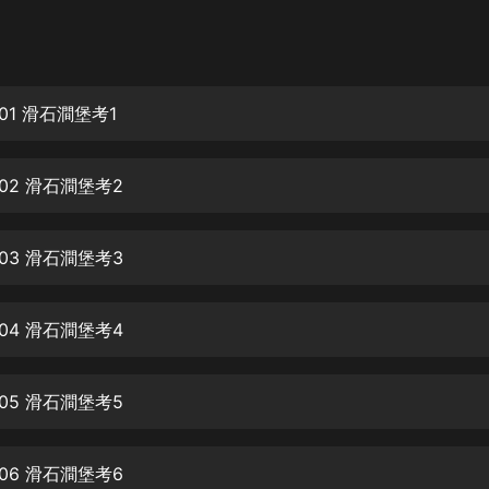
灰姑娘音樂
郭德綱於謙相聲全集
德雲社郭德綱相聲VIP
01 滑石澗堡考1
安全警長啦咘啦哆·假期篇|新篇章加
更|寶寶巴士故事
02 滑石澗堡考2
寶寶巴士
凡人修仙傳|楊洋主演影視原著|薑廣
濤配音多播版本
03 滑石澗堡考3
光合積木
04 滑石澗堡考4
摸金天師【第一季】（紫襟演播）
有聲的紫襟
05 滑石澗堡考5
無敵六皇子|爆笑穿越|無敵流皇子|安
燃領銜有聲小說
安燃
06 滑石澗堡考6