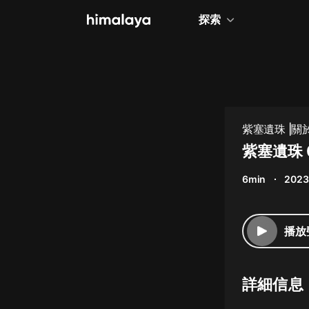
探索
全部
小說
個人成長
紫塞遺珠 |
相聲評書
紫塞遺珠 
兒童
6min
2023
歷史
情感治愈
播放
健康養生
商業財經
詳細信息
廣播劇