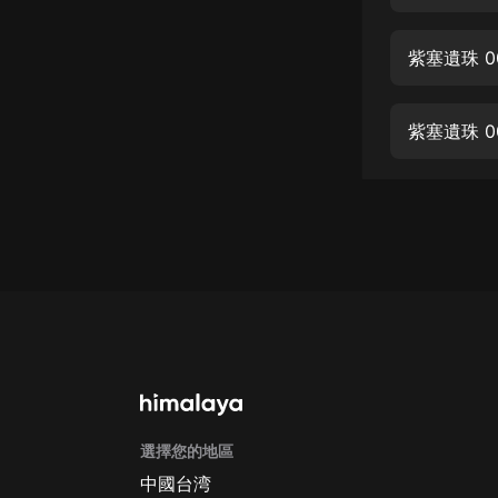
經典名著
人物傳記
紫塞遺珠 0
電影
生活
紫塞遺珠 0
英語
日語
課程
少兒教育
二次元
教育培訓
IT科技
選擇您的地區
汽車
中國台湾