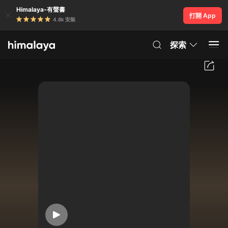
Himalaya-有聲書
打開 App
4.8k 安裝
探索