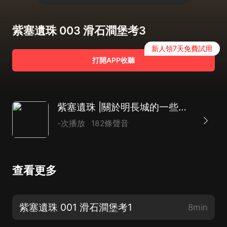
紫塞遺珠 003 滑石澗堡考3
新人領7天免費試用
打開APP收聽
紫塞遺珠 |關於明長城的一些歷史
-次播放
182條聲音
查看更多
紫塞遺珠 001 滑石澗堡考1
8min