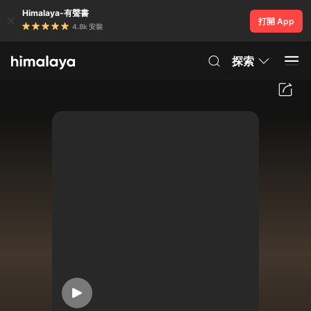
Himalaya-有聲書
打開 App
4.8k 安裝
探索